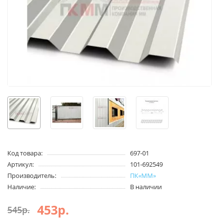
Код товара:
697-01
Артикул:
101-692549
Производитель:
ПК«ММ»
Наличие:
В наличии
453р.
545р.