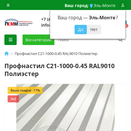
Ваш город:
Эль-Монте
Ваш город —
Эль-Монте
?
+7 (499) 648-92-94
info@evroshtaketnikmoskva.ru
0
Все категории
Профнастил C21-1000-0.45 RAL9010 Полиэстер
Профнастил C21-1000-0.45 RAL9010
Полиэстер
Ваша скидка: -17%
/м2