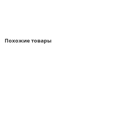
В корзину
Быстрый заказ
Похожие товары
Ваша скидка: -17%
/м2
Профнастил C21-1000-0.5 RAL3011 Norman
590р.
711р.