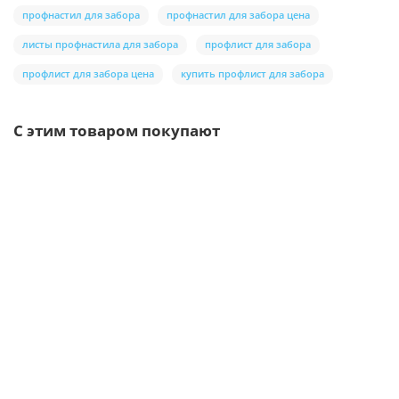
профнастил для забора
профнастил для забора цена
листы профнастила для забора
профлист для забора
профлист для забора цена
купить профлист для забора
С этим товаром покупают
Ваша скидка: -17%
/м2
Кровельные сэндвич-панели из минеральной ваты-0.5/0.5,
ширина 1000 мм, толщина 50 мм, RAL1015
1 отзыв