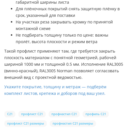
габаритной ширины листа
Для плёночных покрытий снять защитную плёнку в
срок, указанный для поставки
На участках реза закрывать кромку по принятой
монтажной схеме
Не подбирать толщину только по цене: важны
пролёт, высота плоскости и режим ветра
Такой профлист применяют там, где требуется закрыть
плоскость материалом с понятной геометрией, рабочей
шириной 1000 мм и толщиной 0.5 мм. Исполнение RAL3005
(винно-красный), RAL3005 Norman позволяет согласовать
внешний вид с проектной ведомостью.
Укажите покрытие, толщину и метраж — подберём
комплект листов, крепежа и доборов под ваш узел.
С21
профлист С21
профнастил С21
профиль С21
профлист С21 размеры
профнастил С21 размеры