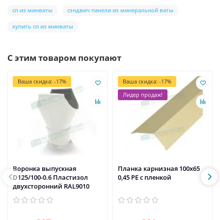
сп из минваты
сэндвич панели из минеральной ваты
купить сп из минваты
С этим товаром покупают
Ваша скидка: -17%
Ваша скидка: -17%
Лидер продаж!
Воронка выпускная
Планка карнизная 100х65
D125/100-0.6 Пластизол
0,45 PE с пленкой
двухсторонний RAL9010