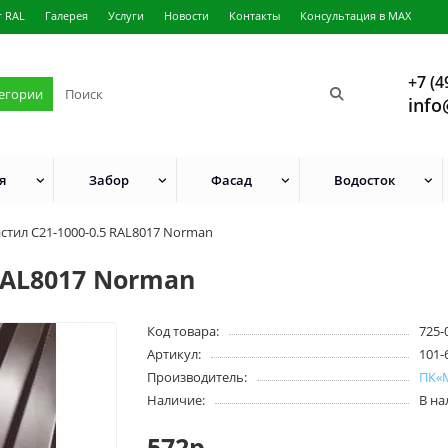
г RAL
Галерея
Услуги
Новости
Контакты
Консультация в MAX
+7 (4
тегории
info
я
Забор
Фасад
Водосток
стил C21-1000-0.5 RAL8017 Norman
RAL8017 Norman
Код товара:
725-
Артикул:
101-
Производитель:
ПК«
Наличие:
В н
572р.