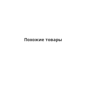
Похожие товары
/м2
Профнастил C21-1000-0.5 RAL9002 Norman
Цвет покрытия: