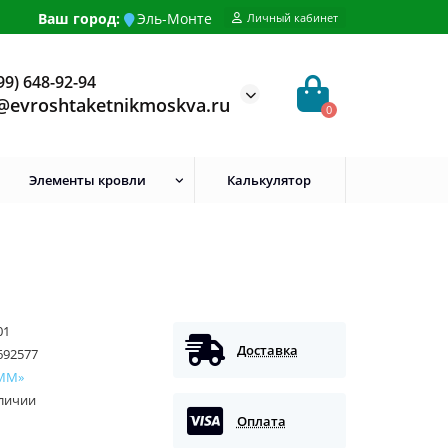
Ваш город:
Эль-Монте
Личный кабинет
99) 648-92-94
@evroshtaketnikmoskva.ru
0
Элементы кровли
Калькулятор
01
Доставка
692577
ММ»
аличии
Оплата