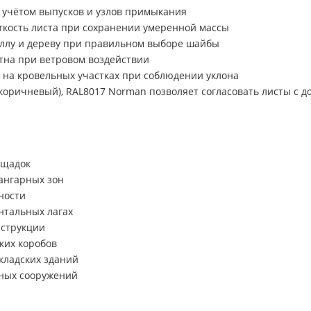
с учётом выпусков и узлов примыкания
ткость листа при сохранении умеренной массы
аллу и дереву при правильном выборе шайбы
на при ветровом воздействии
 на кровельных участках при соблюдении уклона
коричневый), RAL8017 Norman позволяет согласовать листы с 
ощадок
 ангарных зон
ности
нтальных лагах
нструкции
ких коробов
кладских зданий
нных сооружений