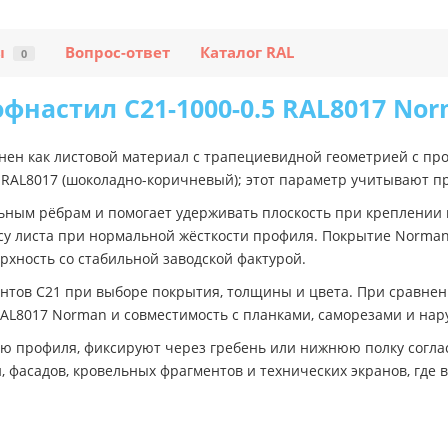
ы
Вопрос-ответ
Каталог RAL
0
фнастил C21-1000-0.5 RAL8017 No
нен как листовой материал с трапециевидной геометрией с пр
к RAL8017 (шоколадно-коричневый); этот параметр учитывают п
ьным рёбрам и помогает удерживать плоскость при креплении 
су листа при нормальной жёсткости профиля. Покрытие Norman
хность со стабильной заводской фактурой.
нтов C21 при выборе покрытия, толщины и цвета. При сравнен
RAL8017 Norman и совместимость с планками, саморезами и на
ю профиля, фиксируют через гребень или нижнюю полку согла
, фасадов, кровельных фрагментов и технических экранов, где