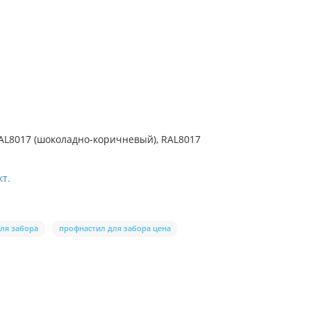
RAL8017 (шоколадно-коричневый), RAL8017
т.
ля забора
профнастил для забора цена