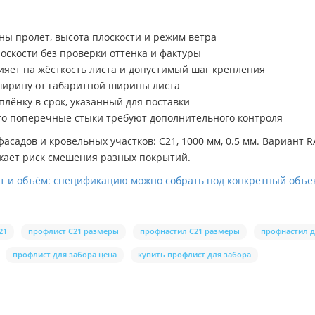
ны пролёт, высота плоскости и режим ветра
оскости без проверки оттенка и фактуры
ияет на жёсткость листа и допустимый шаг крепления
ширину от габаритной ширины листа
лёнку в срок, указанный для поставки
что поперечные стыки требуют дополнительного контроля
садов и кровельных участков: C21, 1000 мм, 0.5 мм. Вариант 
жает риск смешения разных покрытий.
ет и объём: спецификацию можно собрать под конкретный объек
21
профлист С21 размеры
профнастил С21 размеры
профнастил д
профлист для забора цена
купить профлист для забора