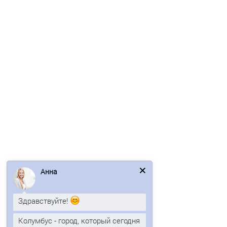
Ваша скидка: -17%
/м2
Профнастил C21-1000-0.55 RAL9003 Полиэстер
602р.
725р.
Анна
В корзину
Быстрый заказ
Здравствуйте!
Колумбус - город, который сегодня
/м2
победил в акции и мы доставляем