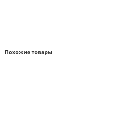
В корзину
Быстрый заказ
Похожие товары
/м2
Профнастил C21-1000-0.45 RAL9002 Полиэстер