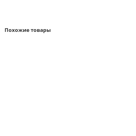
Быстрый заказ
Похожие товары
Ваша скидка: -17%
/м2
Профнастил H112ПГ-0.65, для бескаркасных ангаров,
Полиэстер RAL 1035.
1168р.
1407р.