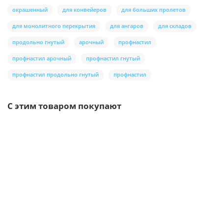
окрашенный
для конвейеров
для больших пролетов
для монолитного перекрытия
для ангаров
для складов
продольно гнутый
арочный
профнастил
профнастил арочный
профнастил гнутый
профнастил продольно гнутый
профнастил
С этим товаром покупают
Ваша скидка: -17%
/шт