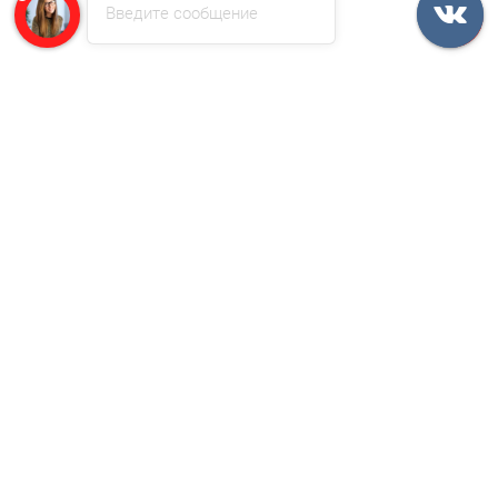
Введите сообщение
/м2
Профнастил H112ПГ-0.65, для бескаркасных ангаров,
Полиэстер RAL 5002.
1 отзыв
1156р.
В корзину
Быстрый заказ