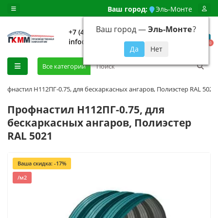
Ваш город:
Эль-Монте
Ваш город —
Эль-Монте
?
+7 (499) 648-92-94
info@evroshtaketnikmoskva.ru
0
Все категории
рофнастил H112ПГ-0.75, для бескаркасных ангаров, Полиэстер RAL 5021
Профнастил H112ПГ-0.75, для
бескаркасных ангаров, Полиэстер
RAL 5021
Ваша скидка: -17%
/м2