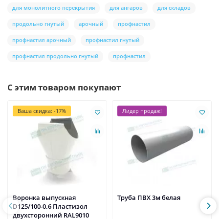
для монолитного перекрытия
для ангаров
для складов
продольно гнутый
арочный
профнастил
профнастил арочный
профнастил гнутый
профнастил продольно гнутый
профнастил
С этим товаром покупают
Ваша скидка: -17%
Лидер продаж!
Воронка выпускная
Труба ПВХ 3м белая
D125/100-0.6 Пластизол
двухсторонний RAL9010