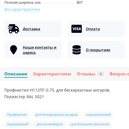
Полная ширина, мм.
807
Все характеристики
Доставка
Оплата
Наши контакты и
О покрытиях
адреса
Описание
Характеристики
Отзывы
Вопрос-
0
Профнастил H112ПГ-0.75, для бескаркасных ангаров,
Полиэстер RAL 5021
Профнастил
для бескаркасных ангаров
оцинкованный
окрашенный
для конвейеров
для больших пролетов