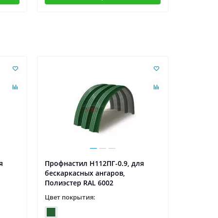
Ваша скидк
я
Профнастил H112ПГ-0.9, для
Профнаст
бескаркасных ангаров,
бескарка
Полиэстер RAL 6002
Полиэсте
Цвет покрытия:
Цвет пок