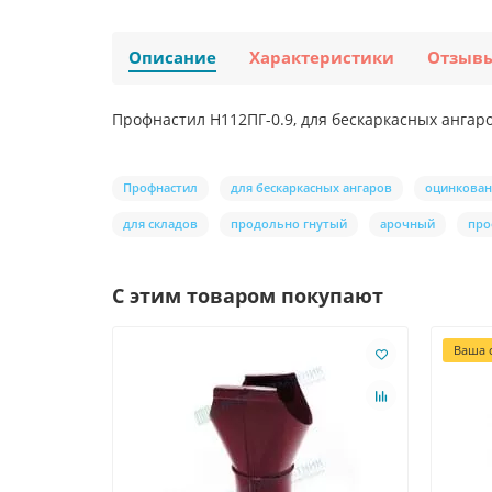
Описание
Характеристики
Отзыв
Профнастил H112ПГ-0.9, для бескаркасных ангаро
Профнастил
для бескаркасных ангаров
оцинкова
для складов
продольно гнутый
арочный
про
С этим товаром покупают
Ваша с