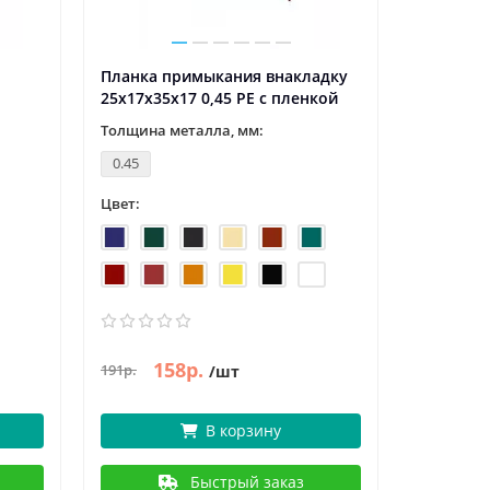
Планка примыкания внакладку
Планка т
25х17х35х17 0,45 PE с пленкой
пленкой
Толщина металла, мм:
Толщина 
0.45
0.4
Цвет:
Цвет:
158р.
297р.
191р.
/шт
/
В корзину
Быстрый заказ