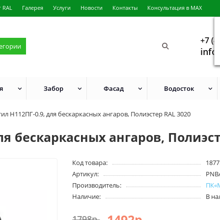
г RAL
Галерея
Услуги
Новости
Контакты
Консультация в MAX
+7 (4
тегории
info
я
Забор
Фасад
Водосток
ил H112ПГ-0.9, для бескаркасных ангаров, Полиэстер RAL 3020
ля бескаркасных ангаров, Полиэст
Код товара:
1877
Артикул:
PNB
Производитель:
ПК«
Наличие:
В н
1492р.
1798р.