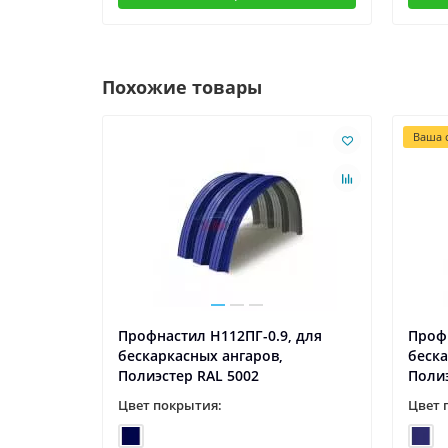
Похожие товары
Ваша с
, для
Профнастил H112ПГ-0.9, для
Профн
бескаркасных ангаров,
беска
Полиэстер RAL 5002
Полиэ
Цвет покрытия:
Цвет 