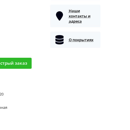
Наши
контакты и
адреса
О покрытиях
стрый заказ
 20
чная