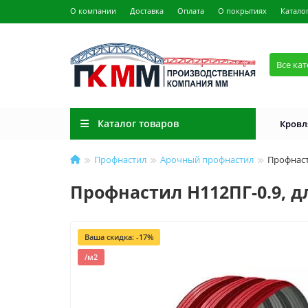
О компании
Доставка
Оплата
О покрытиях
Катало
Все ка
Каталог товаров
Кровл
Профнастил
Арочный профнастил
Профнаст
Профнастил H112ПГ-0.9, д
Ваша скидка: -17%
/м2