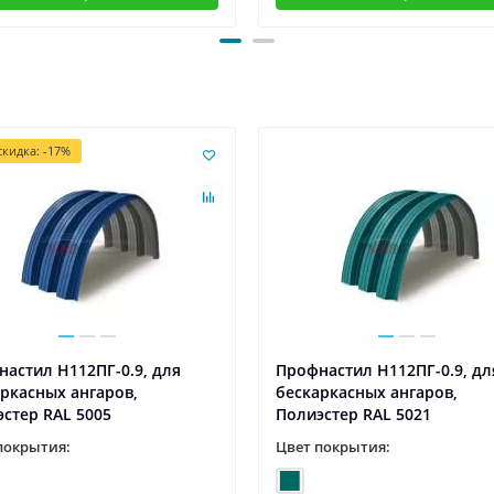
кидка: -17%
астил H112ПГ-0.9, для
Профнастил H112ПГ-0.9, дл
ркасных ангаров,
бескаркасных ангаров,
стер RAL 5005
Полиэстер RAL 5021
покрытия:
Цвет покрытия: