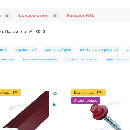
ы
Вопрос-ответ
Каталог RAL
0
0
в, Полиэстер RAL 3020
нный
окрашенный
для конвейеров
для больших пролетов
д
фнастил
профнастил арочный
профнастил гнутый
профнастил п
кидка: -17%
Ваша скидка: -17%
Лидер продаж!