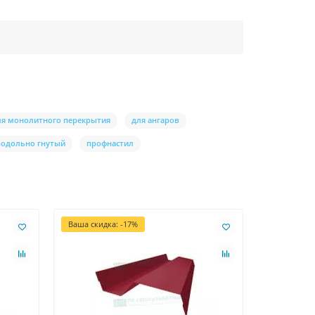
ля монолитного перекрытия
для ангаров
родольно гнутый
профнастил
Ваша скидка: -17%