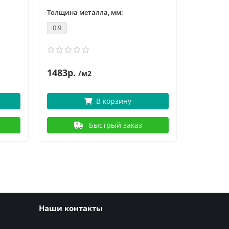
Толщина металла, мм:
Толщина 
0.9
0.9
1483р.
1
1759р.
/м2
В корзину
Быстрый заказ
Наши контакты