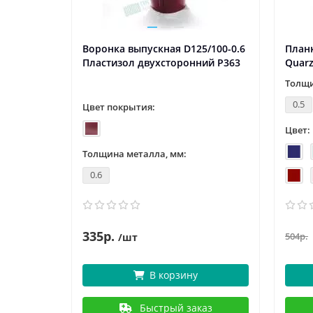
Воронка выпускная D125/100-0.6
Планк
Пластизол двухсторонний Р363
Quarz
Толщи
0.5
Цвет покрытия:
Цвет:
Толщина металла, мм:
0.6
335р.
504р.
/шт
В корзину
Быстрый заказ