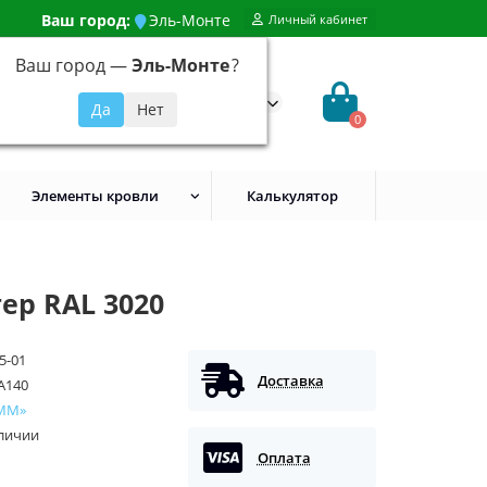
Ваш город:
Эль-Монте
Личный кабинет
Ваш город —
Эль-Монте
?
99) 648-92-94
@evroshtaketnikmoskva.ru
0
Элементы кровли
Калькулятор
ер RAL 3020
5-01
Доставка
A140
ММ»
аличии
Оплата