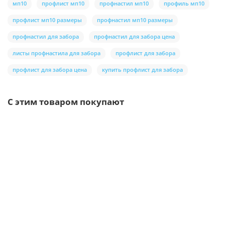
мп10
профлист мп10
профнастил мп10
профиль мп10
профлист мп10 размеры
профнастил мп10 размеры
профнастил для забора
профнастил для забора цена
листы профнастила для забора
профлист для забора
профлист для забора цена
купить профлист для забора
С этим товаром покупают
Ваша скидка: -17%
Лидер продаж!
/шт.
Саморезы 5,5х19 RAL 6005