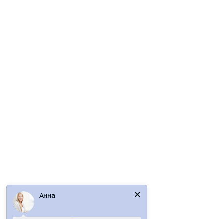
/м2
Профнастил МП10-1100-0.65 RAL7004 Полиэстер
3 отзыва
573р.
В корзину
Быстрый заказ
Анна