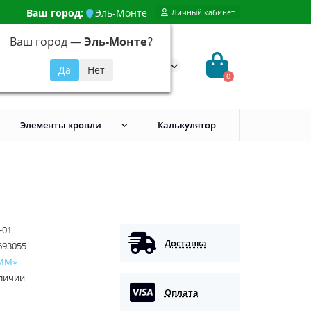
Ваш город:
Эль-Монте
Личный кабинет
Ваш город —
Эль-Монте
?
99) 648-92-94
@evroshtaketnikmoskva.ru
0
Элементы кровли
Калькулятор
-01
Доставка
693055
ММ»
аличии
Оплата