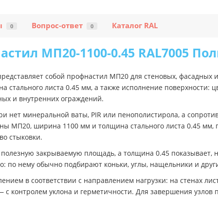
ы
Вопрос-ответ
Каталог RAL
0
0
астил МП20-1100-0.45 RAL7005 Пол
представляет собой профнастил МП20 для стеновых, фасадных и
 стального листа 0.45 мм, а также исполнение поверхности: ц
ных и внутренних ограждений.
ри нет минеральной ваты, PIR или пенополистирола, а сопроти
ы МП20, ширина 1100 мм и толщина стального листа 0.45 мм, 
во стыковки.
полезную закрываемую площадь, а толщина 0.45 показывает, н
о: по нему обычно подбирают коньки, углы, нащельники и други
ением в соответствии с направлением нагрузки: на стенах лист
 — с контролем уклона и герметичности. Для завершения узло