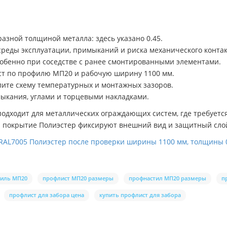
разной толщиной металла: здесь указано 0.45.
среды эксплуатации, примыканий и риска механического контак
собенно при соседстве с ранее смонтированными элементами.
ст по профилю МП20 и рабочую ширину 1100 мм.
ите схему температурных и монтажных зазоров.
ыкания, углами и торцевыми накладками.
подходит для металлических ограждающих систем, где требует
и покрытие Полиэстер фиксируют внешний вид и защитный сло
RAL7005 Полиэстер после проверки ширины 1100 мм, толщины 0
иль МП20
профлист МП20 размеры
профнастил МП20 размеры
п
профлист для забора цена
купить профлист для забора