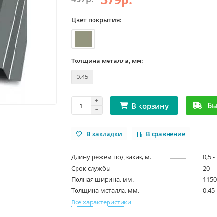
Цвет покрытия:
Толщина металла, мм:
0.45
Бы
В корзину
В закладки
В сравнение
Длину режем под заказ, м.
0,5 -
Срок службы
20
Полная ширина, мм.
1150
Толщина металла, мм.
0.45
Все характеристики