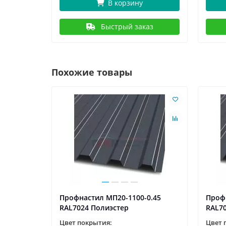
В корзину
Быстрый заказ
Похожие товары
0.5
Профнастил МП20-1100-0.45
Проф
RAL7024 Полиэстер
RAL7
Цвет покрытия:
Цвет 