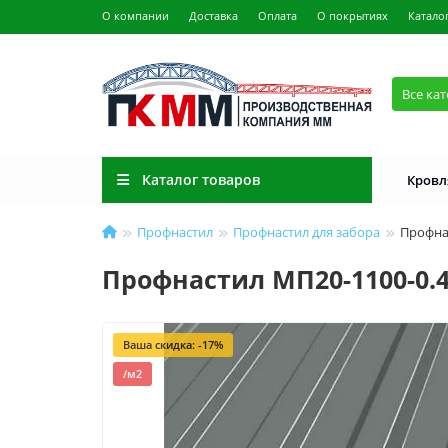
О компании
Доставка
Оплата
О покрытиях
Катало
Все ка
Каталог товаров
Кровл
Профнастил
Профнастил для забора
Профна
Профнастил МП20-1100-0.4
Ваша скидка: -17%
/м2