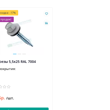
кидка: -17%
 продаж!
езы 5,5х25 RAL 7004
покрытия:
6р.
/шт.