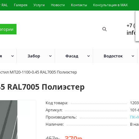
г RAL
Галерея
Услуги
Новости
Контакты
Консультация в MAX
+7 (4
тегории
info
я
Забор
Фасад
Водосток
стил МП20-1100-0.45 RAL7005 Полиэстер
5 RAL7005 Полиэстер
Код товара:
1203
Артикул:
101-
Производитель:
ПК«
Наличие:
В н
379р.
457р.