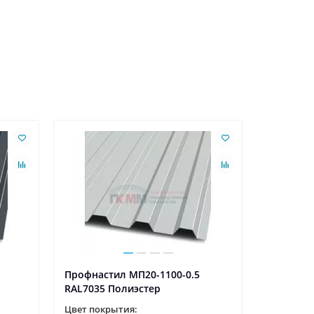
Ваша скидк
Профнастил МП20-1100-0.5
Профнаст
RAL7035 Полиэстер
RAL7047 
Цвет покрытия:
Цвет пок