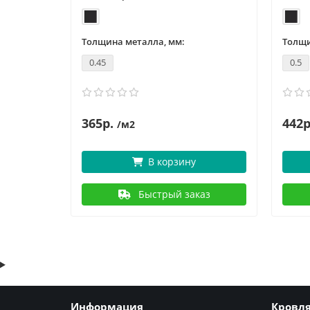
Толщина металла, мм:
Толщи
0.45
0.5
365р.
442р
/м2
В корзину
аз
Быстрый заказ
Информация
Кровл