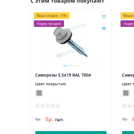
С этим товаром покупают
Ваша скидка: -17%
Ваша с
Лидер продаж!
Лидер
Саморезы 5,5х19 RAL 7004
Самор
Цвет покрытия:
Цвет 
5р.
6р.
7р.
/шт.