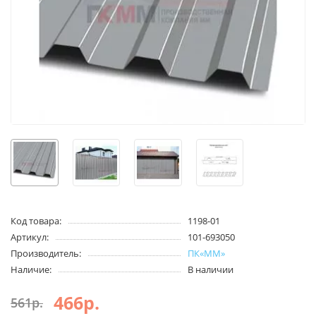
Код товара:
1198-01
Артикул:
101-693050
Производитель:
ПК«ММ»
Наличие:
В наличии
466р.
561р.