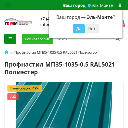
Ваш город:
Эль-Монте
Ваш город —
Эль-Монте
?
+7 (499) 648-92-94
info@evroshtaketnikmoskva.ru
0
Все категории
Профнастил МП35-1035-0.5 RAL5021 Полиэстер
Профнастил МП35-1035-0.5 RAL5021
Полиэстер
Ваша скидка: -17%
/м2