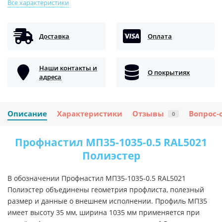
Все характеристики
Доставка
Оплата
Наши контакты и
О покрытиях
адреса
Описание
Характеристики
Отзывы
Вопрос-
0
Профнастил МП35-1035-0.5 RAL5021
Полиэстер
В обозначении Профнастил МП35-1035-0.5 RAL5021
Полиэстер объединены геометрия профлиста, полезный
размер и данные о внешнем исполнении. Профиль МП35
имеет высоту 35 мм, ширина 1035 мм применяется при