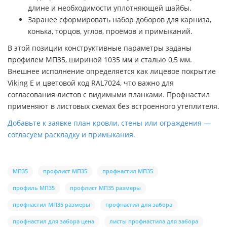
длине и необходимости уплотняющей шайбы.
Заранее сформировать набор доборов для карниза,
конька, торцов, углов, проёмов и примыканий.
В этой позиции конструктивные параметры заданы
профилем МП35, шириной 1035 мм и сталью 0,5 мм.
Внешнее исполнение определяется как лицевое покрытие
Viking E и цветовой код RAL7024, что важно для
согласования листов с видимыми планками. Профнастил
применяют в листовых схемах без встроенного утеплителя.
Добавьте к заявке план кровли, стены или ограждения —
согласуем раскладку и примыкания.
МП35
профлист МП35
профнастил МП35
профиль МП35
профлист МП35 размеры
профнастил МП35 размеры
профнастил для забора
профнастил для забора цена
листы профнастила для забора