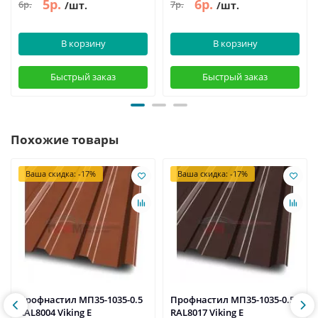
5р.
6р.
6р.
7р.
/шт.
/шт.
В корзину
В корзину
Быстрый заказ
Быстрый заказ
Похожие товары
Ваша скидка: -17%
Ваша скидка: -17%
Профнастил МП35-1035-0.5
Профнастил МП35-1035-0.5
RAL8004 Viking E
RAL8017 Viking E