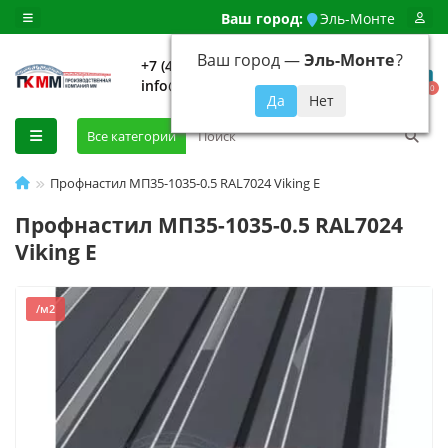
Ваш город:
Эль-Монте
Ваш город —
Эль-Монте
?
+7 (499) 648-92-94
info@evroshtaketnikmoskva.ru
0
Все категории
Профнастил МП35-1035-0.5 RAL7024 Viking E
Профнастил МП35-1035-0.5 RAL7024
Viking E
/м2