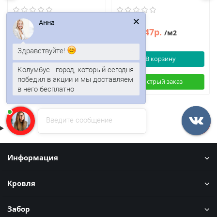
Анна
665р.
647р.
801р.
780р.
/м2
/м2
Здравствуйте!
В корзину
В корзину
Колумбус - город, который сегодня
победил в акции и мы доставляем
Быстрый заказ
Быстрый заказ
в него бесплатно
Введите сообщение
Информация
Кровля
Забор