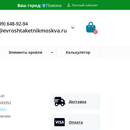
Ваш город:
Помона
Личный кабинет
99) 648-92-94
@evroshtaketnikmoskva.ru
0
Элементы кровли
Калькулятор
-01
Доставка
693352
ММ»
аличии
Оплата