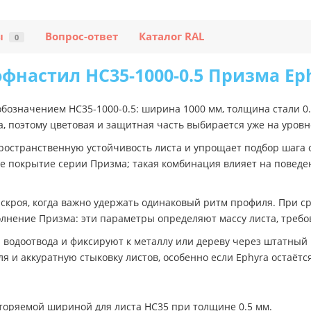
ы
Вопрос-ответ
Каталог RAL
0
фнастил НС35-1000-0.5 Призма Ep
бозначением НС35-1000-0.5: ширина 1000 мм, толщина стали 0
a, поэтому цветовая и защитная часть выбирается уже на уров
остранственную устойчивость листа и упрощает подбор шага 
е покрытие серии Призма; такая комбинация влияет на поведен
скроя, когда важно удержать одинаковый ритм профиля. При с
лнение Призма: эти параметры определяют массу листа, требов
водоотвода и фиксируют к металлу или дереву через штатный 
я и аккуратную стыковку листов, особенно если Ephyra остаёт
вторяемой шириной для листа НС35 при толщине 0.5 мм.