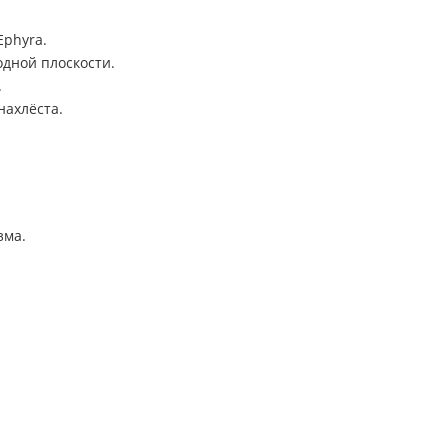
Ephyra.
дной плоскости.
.
нахлёста.
зма.