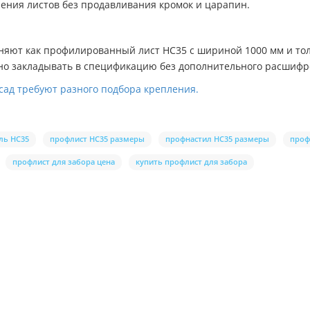
ения листов без продавливания кромок и царапин.
няют как профилированный лист НС35 с шириной 1000 мм и то
бно закладывать в спецификацию без дополнительного расшиф
асад требуют разного подбора крепления.
ль НС35
профлист НС35 размеры
профнастил НС35 размеры
проф
профлист для забора цена
купить профлист для забора