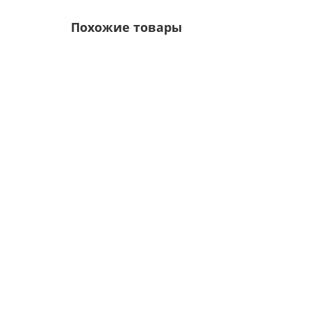
Похожие товары
м2
Профнастил НС35-1000-0.5 Призма Helios
Цвет покрытия:
Толщина металла, мм:
0.5