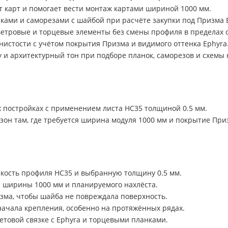
т карт и помогает вести монтаж картами шириной 1000 мм.
ками и саморезами с шайбой при расчёте закупки под Призма 
ветровые и торцевые элементы без смены профиля в пределах о
истости с учётом покрытия Призма и видимого оттенка Ephyra
и архитектурный тон при подборе планок, саморезов и схемы 
 постройках с применением листа НС35 толщиной 0.5 мм.
 зон там, где требуется ширина модуля 1000 мм и покрытие При
кость профиля НС35 и выбранную толщину 0.5 мм.
й ширины 1000 мм и планируемого нахлёста.
изма, чтобы шайба не повреждала поверхность.
начала крепления, особенно на протяжённых рядах.
етовой связке с Ephyra и торцевыми планками.