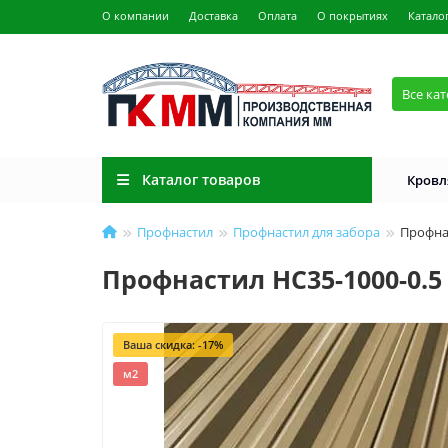
О компании
Доставка
Оплата
О покрытиях
Катало
Все ка
Каталог товаров
Кровл
Профнастил
Профнастил для забора
Профнас
Профнастил НС35-1000-0.5
Ваша скидка: -17%
м2