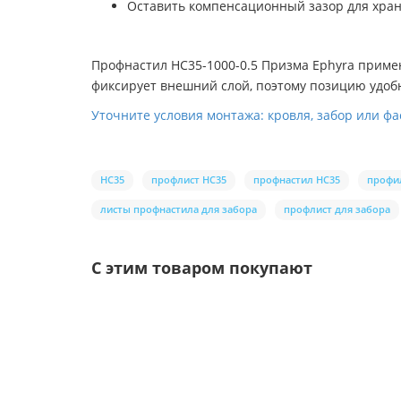
Оставить компенсационный зазор для хран
Профнастил НС35-1000-0.5 Призма Ephyra приме
фиксирует внешний слой, поэтому позицию удо
Уточните условия монтажа: кровля, забор или ф
НС35
профлист НС35
профнастил НС35
профи
листы профнастила для забора
профлист для забора
С этим товаром покупают
Ваша скидка: -17%
Лидер продаж!
/шт.