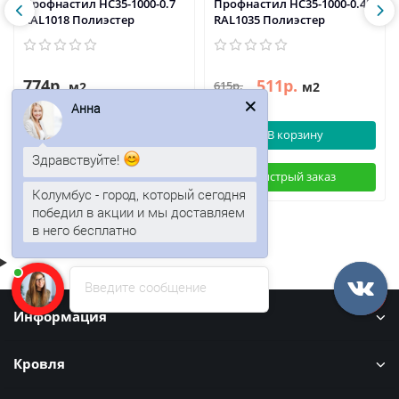
Профнастил НС35-1000-0.7
Профнастил НС35-1000-0.45
RAL1018 Полиэстер
RAL1035 Полиэстер
774р.
511р.
615р.
м2
м2
Анна
В корзину
В корзину
Здравствуйте!
Быстрый заказ
Быстрый заказ
Колумбус - город, который сегодня
победил в акции и мы доставляем
в него бесплатно
Введите сообщение
Информация
Кровля