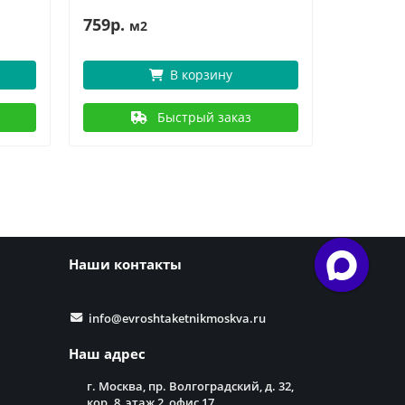
759р.
4
578р.
м2
В корзину
Быстрый заказ
Наши контакты
info@evroshtaketnikmoskva.ru
Наш адрес
г. Москва, пр. Волгоградский, д. 32,
кор. 8, этаж 2, офис 17