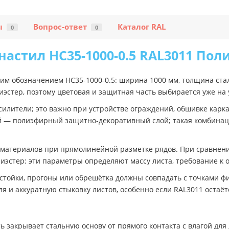
ы
Вопрос-ответ
Каталог RAL
0
0
астил НС35-1000-0.5 RAL3011 Пол
им обозначением НС35-1000-0.5: ширина 1000 мм, толщина ста
лиэстер, поэтому цветовая и защитная часть выбирается уже на
илители; это важно при устройстве ограждений, обшивке карк
ой — полиэфирный защитно-декоративный слой; такая комбинац
ь материалов при прямолинейной разметке рядов. При сравнен
иэстер: эти параметры определяют массу листа, требование к о
 стойки, прогоны или обрешётка должны совпадать с точками ф
я и аккуратную стыковку листов, особенно если RAL3011 остаё
закрывает стальную основу от прямого контакта с влагой для 