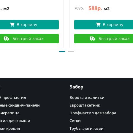
.
588р.
708р.
м2
м2
В корзину
В корзину
Быстрый заказ
Быстрый заказ
я
Забор
 профнастил
Ворота и калитки
ные сэндвич-панели
Евроштакетник
очерепица
Профнастил для забора
тил для крыши
Сетки
ая кровля
Трубы, лаги, сваи