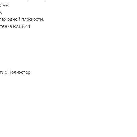
0 мм.
.
ах одной плоскости.
тенка RAL3011.
тие Полиэстер.