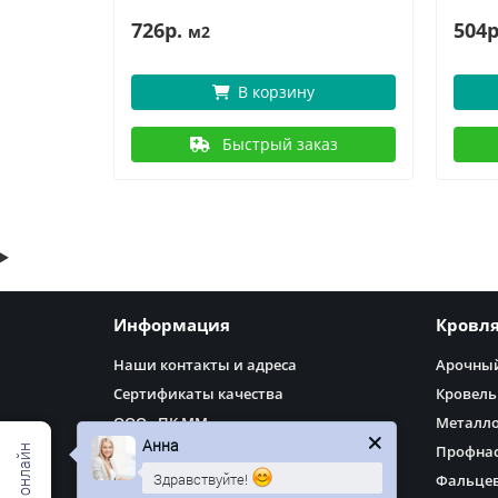
726р.
504р
м2
В корзину
аз
Быстрый заказ
Информация
Кровл
Наши контакты и адреса
Арочный
Сертификаты качества
Кровель
ООО «ПК ММ»
Металл
Анна
Доставка
Профнас
Здравствуйте!
Оплата
Фальцев