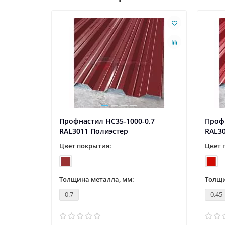
0.45
Профнастил НС35-1000-0.7
Профн
RAL3011 Полиэстер
RAL3
Цвет покрытия:
Цвет 
Толщина металла, мм:
Толщи
0.7
0.45