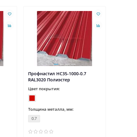
Ваша скидк
Профнастил НС35-1000-0.7
Профнаст
RAL3020 Полиэстер
RAL5002 
Цвет покрытия:
Цвет пок
Толщина металла, мм:
Толщина 
0.7
0.45