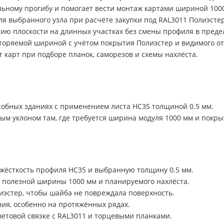
ьному прогибу и помогает вести монтаж картами шириной 100
ля выбранного узла при расчёте закупки под RAL3011 Полиэстер
ию плоскости на длинных участках без смены профиля в предел
вторяемой шириной с учётом покрытия Полиэстер и видимого от
 карт при подборе планок, саморезов и схемы нахлёста.
дсобных зданиях с применением листа НС35 толщиной 0.5 мм.
ым уклоном там, где требуется ширина модуля 1000 мм и покры
 жёсткость профиля НС35 и выбранную толщину 0.5 мм.
 полезной ширины 1000 мм и планируемого нахлёста.
иэстер, чтобы шайба не повреждала поверхность.
ния, особенно на протяжённых рядах.
етовой связке с RAL3011 и торцевыми планками.