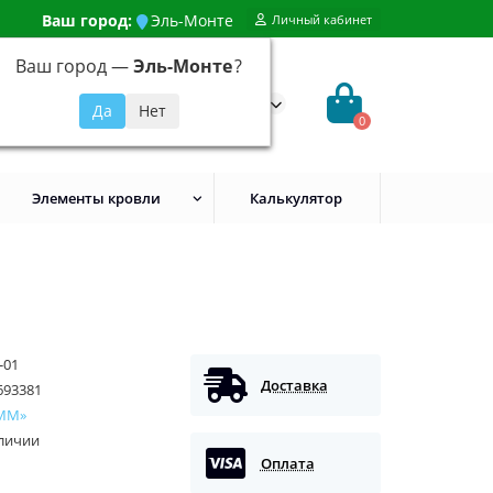
Ваш город:
Эль-Монте
Личный кабинет
Ваш город —
Эль-Монте
?
99) 648-92-94
@evroshtaketnikmoskva.ru
0
Элементы кровли
Калькулятор
-01
Доставка
693381
ММ»
аличии
Оплата