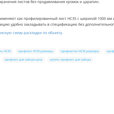
 хранения листов без продавливания кромок и царапин.
рименяют как профилированный лист НС35 с шириной 1000 мм 
озицию удобно закладывать в спецификацию без дополнительн
ескую схему раскладки по объекту.
ль НС35
профлист НС35 размеры
профнастил НС35 размеры
проф
профлист для забора цена
купить профлист для забора