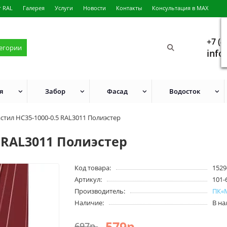
г RAL
Галерея
Услуги
Новости
Контакты
Консультация в MAX
+7 (4
тегории
info
я
Забор
Фасад
Водосток
тил НС35-1000-0.5 RAL3011 Полиэстер
 RAL3011 Полиэстер
Код товара:
1529
Артикул:
101-
Производитель:
ПК«
Наличие:
В н
579р.
697р.