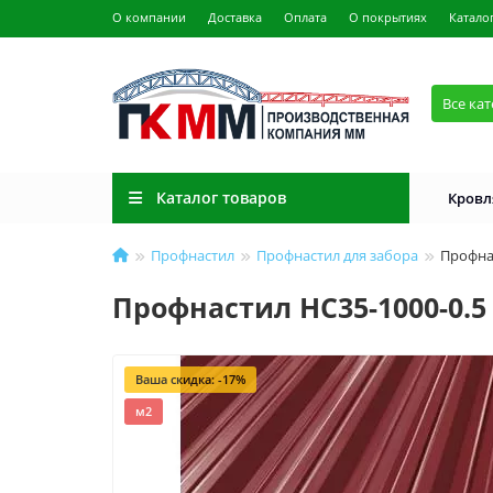
О компании
Доставка
Оплата
О покрытиях
Катало
Все ка
Каталог товаров
Кровл
Профнастил
Профнастил для забора
Профнас
Профнастил НС35-1000-0.5
Ваша скидка: -17%
м2