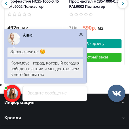
Профнастил НС35-1000-0.45
Профнастил НС35-1000-0.5
RAL9002 Полиэстер
RAL9002 Полиэстер
492р.
590р.
711р.
м2
м2
Анна
В корзину
В корзину
Здравствуйте!
Быстрый заказ
Быстрый заказ
Колумбус - город, который сегодня
победил в акции и мы доставляем
в него бесплатно
Введите сообщение
Информация
Кровля