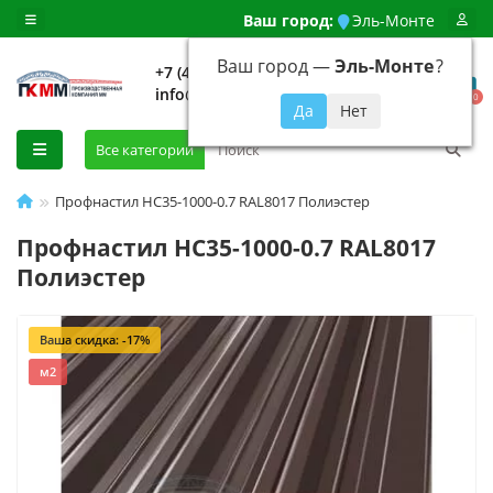
Ваш город:
Эль-Монте
Ваш город —
Эль-Монте
?
+7 (499) 648-92-94
info@evroshtaketnikmoskva.ru
0
Все категории
Профнастил НС35-1000-0.7 RAL8017 Полиэстер
Профнастил НС35-1000-0.7 RAL8017
Полиэстер
Ваша скидка: -17%
м2