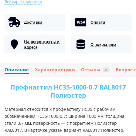
Все характеристики
Доставка
Оплата
Наши контакты и
О покрытиях
адреса
Описание
Характеристики
Отзывы
Вопрос-
0
Профнастил НС35-1000-0.7 RAL8017
Полиэстер
Материал относится к профнастилу НС35 с рабочим
обозначением НС35-1000-0.7: ширина 1000 мм, толщина
стали 0.7 мм, поверхность — с покрытием Полиэстер
RAL8017. В карточке указан вариант RAL8017 Полиэстер,