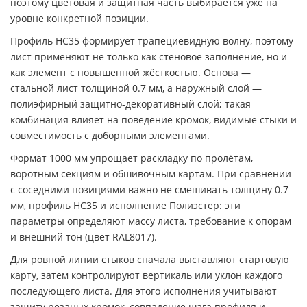
поэтому цветовая и защитная часть выбирается уже на
уровне конкретной позиции.
Профиль НС35 формирует трапециевидную волну, поэтому
лист применяют не только как стеновое заполнение, но и
как элемент с повышенной жёсткостью. Основа —
стальной лист толщиной 0.7 мм, а наружный слой —
полиэфирный защитно-декоративный слой; такая
комбинация влияет на поведение кромок, видимые стыки и
совместимость с доборными элементами.
Формат 1000 мм упрощает раскладку по пролётам,
воротным секциям и обшивочным картам. При сравнении
с соседними позициями важно не смешивать толщину 0.7
мм, профиль НС35 и исполнение Полиэстер: эти
параметры определяют массу листа, требование к опорам
и внешний тон (цвет RAL8017).
Для ровной линии стыков сначала выставляют стартовую
карту, затем контролируют вертикаль или уклон каждого
последующего листа. Для этого исполнения учитывают
защиту резаных кромок, совпадение шага профиля и