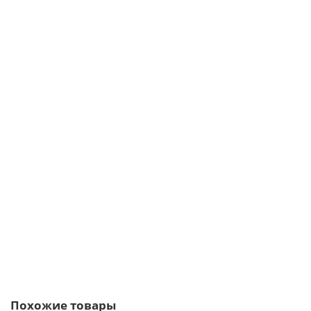
Планка торцевая сегментная 20мм Правая 0,5 PurLite Мatt с
пленкой
362р.
В корзину
Быстрый заказ
Похожие товары