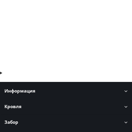
Профнастил НС35ПГ-0.45, Ширина-1100, Полиэстер RAL3020
612р.
В корзину
Быстрый заказ
Информация
Кровля
Забор