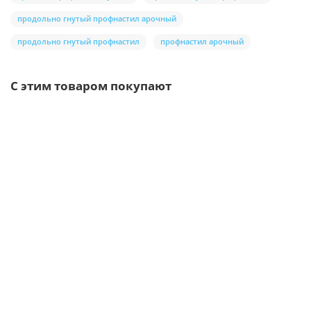
продольно гнутый профнастил арочный
продольно гнутый профнастил
профнастил арочный
С этим товаром покупают
/шт
Воронка выпускная D125/100-0.6 Пластизол двухсторонний
RAL3005