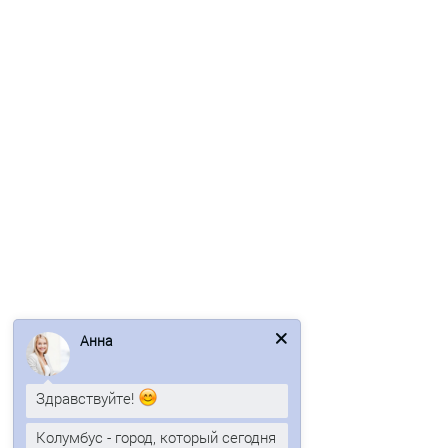
В корзину
Быстрый заказ
Ваша скидка: -17%
/м2
Профнастил НС35ПГ-0.5, Ширина-1100, Полиэстер RAL5002
Анна
702р.
846р.
Здравствуйте!
Колумбус - город, который сегодня
В корзину