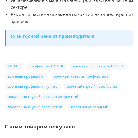
Использование в малоэтажном строительстве и частном
секторе
Ремонт и частичная замена покрытий на существующих
зданиях
По выгодной цене от производителя!
НС35ПГ
профнастил НС35ПГ
арочный профнастил НС35ПГ
арочный профнастил
арочный навес из профнастила
арочный профнастил купить
арочный гнутый профнастил
продольно гнутый профнастил арочный
продольно гнутый профнастил
профнастил арочный
С этим товаром покупают