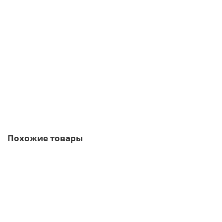
Планка торцевая сегментная 20мм Правая 0,5 PurLite Мatt с
пленкой
362р.
В корзину
Быстрый заказ
Похожие товары
Ваша скидка: -17%
/м2