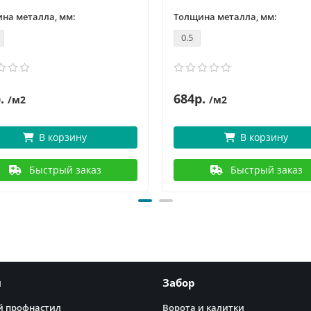
на металла, мм:
Толщина металла, мм:
0.5
.
684р.
/м2
/м2
В корзину
В корзину
Быстрый заказ
Быстрый заказ
я
Забор
 профнастил
Ворота и калитки