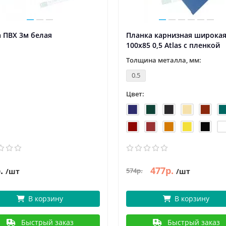
 ПВХ 3м белая
Планка карнизная широка
100х85 0,5 Atlas с пленкой
Толщина металла, мм:
0.5
Цвет:
.
477р.
574р.
/шт
/шт
В корзину
В корзину
Быстрый заказ
Быстрый заказ