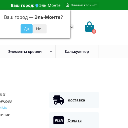
Ваш город:
Эль-Монте
Личный кабинет
Ваш город —
Эль-Монте
?
99) 648-92-94
@evroshtaketnikmoskva.ru
0
Элементы кровли
Калькулятор
6-01
Доставка
5PG683
ММ»
аличии
Оплата