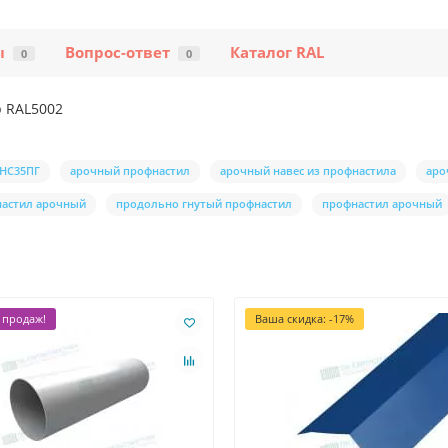
ы
Вопрос-ответ
Каталог RAL
0
0
р RAL5002
 НС35ПГ
арочный профнастил
арочный навес из профнастила
аро
настил арочный
продольно гнутый профнастил
профнастил арочный
 продаж!
Ваша скидка: -17%