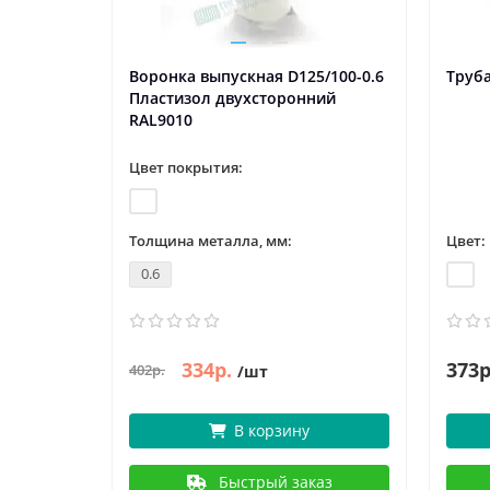
Воронка выпускная D125/100-0.6
Труба
Пластизол двухсторонний
RAL9010
Цвет покрытия:
Толщина металла, мм:
Цвет:
0.6
334р.
373р
402р.
/шт
В корзину
Быстрый заказ