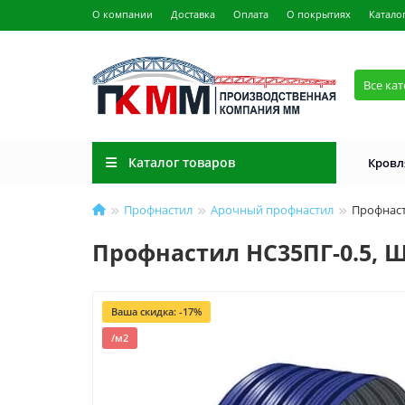
О компании
Доставка
Оплата
О покрытиях
Катало
Все ка
Каталог товаров
Кровл
Профнастил
Арочный профнастил
Профнаст
Профнастил НС35ПГ-0.5, Ш
Ваша скидка: -17%
/м2