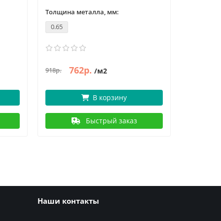
Толщина металла, мм:
Толщина 
0.65
0.7
762р.
806р.
918р.
/м2
/
В корзину
Быстрый заказ
Наши контакты