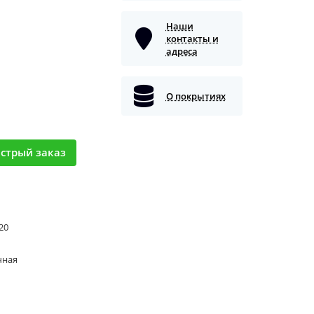
Наши
контакты и
адреса
О покрытиях
стрый заказ
 20
чная