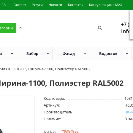
г RAL
Галерея
Услуги
Новости
Контакты
Консультация в MAX
+7 (4
тегории
info
я
Забор
Фасад
Водосток
ил НС35ПГ-0.5, Ширина-1100, Полиэстер RAL5002
ирина-1100, Полиэстер RAL5002
Код товара:
1581
Артикул:
HC3
Производитель:
ПК«
Наличие:
В н
702р.
846р.