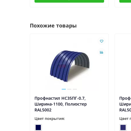
Похожие товары
5,
Профнастил НС35ПГ-0.7,
Профн
р
Ширина-1100, Полиэстер
Шири
RAL5002
RAL5
Цвет покрытия:
Цвет 