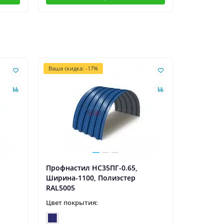
Ваша скидка: -17%
Профнастил НС35ПГ-0.65,
Профнаст
Ширина-1100, Полиэстер
Ширина-1
RAL5005
RAL5005
Цвет покрытия:
Цвет пок