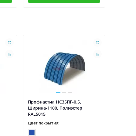
Ваша скидк
Профнастил НС35ПГ-0.5,
Профнаст
Ширина-1100, Полиэстер
Ширина-1
RAL5015
RAL5015
Цвет покрытия:
Цвет пок