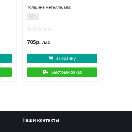
Толщина металла, мм:
Толщина 
0.5
0.7
705р.
8
1014р.
/м2
В корзину
Быстрый заказ
Наши контакты