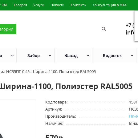
г RAL
Галерея
Услуги
Новости
Контакты
Консультация в MAX
+7 (4
тегории
info
я
Забор
Фасад
Водосток
ил НС35ПГ-0.45, Ширина-1100, Полиэстер RAL5005
Ширина-1100, Полиэстер RAL5005
Код товара:
1581
Артикул:
HC3
Производитель:
ПК«
Наличие:
В н
570р.