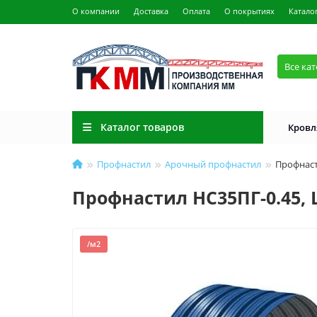
О компании
Доставка
Оплата
О покрытиях
Катало
Все ка
Каталог товаров
Кровл
Профнастил
Арочный профнастил
Профнаст
Профнастил НС35ПГ-0.45, 
/м2