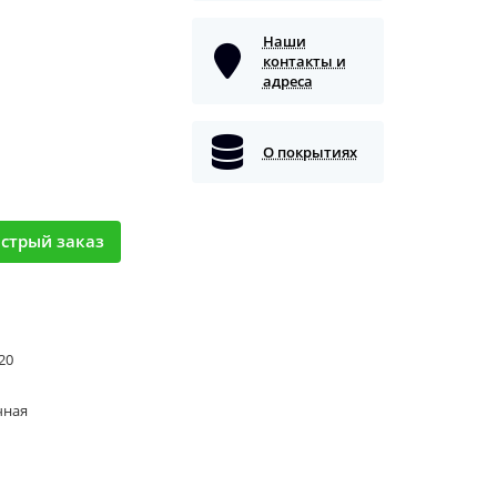
Наши
контакты и
адреса
О покрытиях
стрый заказ
 20
чная