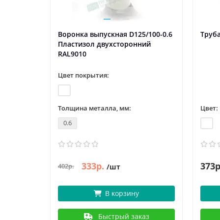
Воронка выпускная D125/100-0.6
Труба
Пластизол двухсторонний
RAL9010
Цвет покрытия:
Толщина металла, мм:
Цвет:
0.6
333р.
373р
402р.
/шт
В корзину
Быстрый заказ