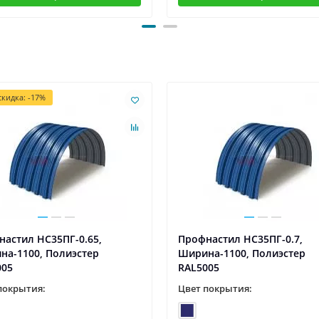
кидка: -17%
астил НС35ПГ-0.65,
Профнастил НС35ПГ-0.7,
на-1100, Полиэстер
Ширина-1100, Полиэстер
005
RAL5005
покрытия:
Цвет покрытия: