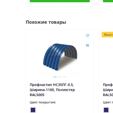
Похожие товары
Ваша с
5,
Профнастил НС35ПГ-0.5,
Профн
р
Ширина-1100, Полиэстер
Шири
RAL5005
RAL5
Цвет покрытия:
Цвет 