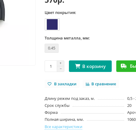
Цвет покрытия:
Толщина металла, мм:
0.45
Бы
В корзину
В закладки
В сравнение
Длину режем под заказ, м.
0,5 -
Срок службы
20
Форма
Аро
Полная ширина, мм.
1060
Все характеристики