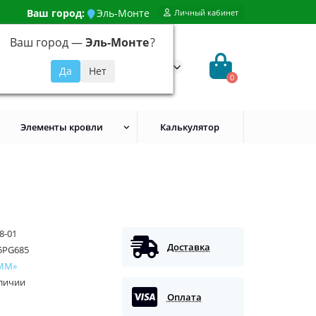
Ваш город:
Эль-Монте
Личный кабинет
Ваш город —
Эль-Монте
?
99) 648-92-94
@evroshtaketnikmoskva.ru
0
Элементы кровли
Калькулятор
8-01
Доставка
5PG685
ММ»
аличии
Оплата