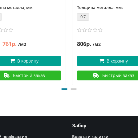
на металла, мм:
Толщина металла, мм:
0.7
761р.
806р.
/м2
/м2
В корзину
В корзину
Быстрый заказ
Быстрый заказ
я
Забор
 профнастил
Ворота и калитки