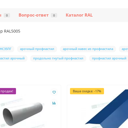
ы
Вопрос-ответ
Каталог RAL
0
0
ер RAL5005
 НС35ПГ
арочный профнастил
арочный навес из профнастила
аро
настил арочный
продольно гнутый профнастил
профнастил арочный
 продаж!
Ваша скидка: -17%