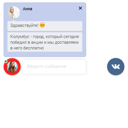
Анна
В корзину
Быстрый заказ
Здравствуйте!
Колумбус - город, который сегодня
Ваша скидка: -17%
победил в акции и мы доставляем
в него бесплатно
/м2
Введите сообщение
Профнастил НС35ПГ-0.7, Ширина-1100, Полиэстер RAL5015
842р.
1014р.