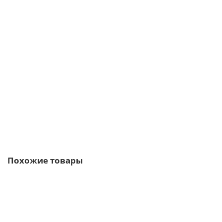
Планка торцевая 142х100 0,4 PE с пленкой
371р.
447р.
В корзину
Быстрый заказ
Похожие товары
Ваша скидка: -17%
/м2