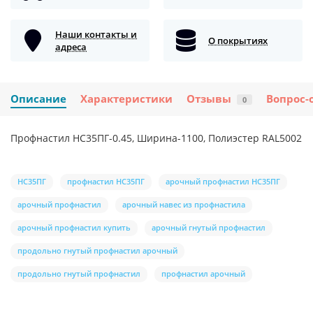
Наши контакты и
О покрытиях
адреса
Описание
Характеристики
Отзывы
Вопрос-
0
Профнастил НС35ПГ-0.45, Ширина-1100, Полиэстер RAL5002
НС35ПГ
профнастил НС35ПГ
арочный профнастил НС35ПГ
арочный профнастил
арочный навес из профнастила
арочный профнастил купить
арочный гнутый профнастил
продольно гнутый профнастил арочный
продольно гнутый профнастил
профнастил арочный