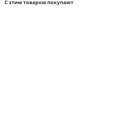
С этим товаром покупают
Ваша скидка: -17%
/шт
Воронка выпускная D125/100-0.6 Пластизол двухсторонний
RAL9010
333р.
402р.
В корзину
Быстрый заказ