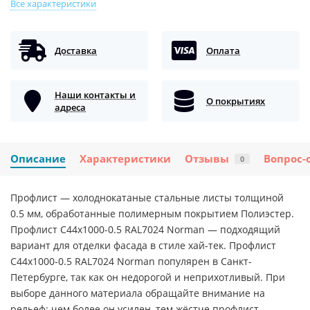
Все характеристики
Доставка
Оплата
Наши контакты и
О покрытиях
адреса
Описание
Характеристики
Отзывы
Вопрос-
0
Профлист — холоднокатаные стальные листы толщиной
0.5 мм, обработанные полимерным покрытием Полиэстер.
Профлист С44х1000-0.5 RAL7024 Norman — подходящий
вариант для отделки фасада в стиле хай-тек. Профлист
С44х1000-0.5 RAL7024 Norman популярен в Санкт-
Петербурге, так как он недорогой и неприхотливый. При
выборе данного материала обращайте внимание на
рельеф: чем более он усилен, тем жёстче профлист.