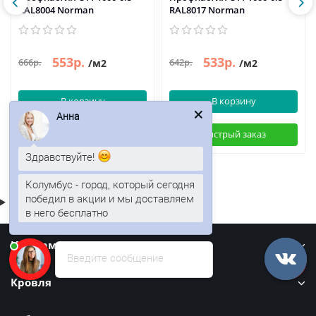
RAL8004 Norman
RAL8017 Norman
553р.
533р.
666р.
642р.
/м2
/м2
В корзину
В корзину
Анна
Быстрый заказ
Быстрый заказ
Здравствуйте!
Колумбус - город, который сегодня
победил в акции и мы доставляем
в него бесплатно
Информация
Введите сообщение
Кровля