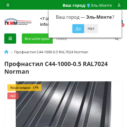
Ваш город:
Эль-Монте
Ваш город —
Эль-Монте
?
+7 (499) 648-92-94
info@evroshtaketnikmoskva.ru
0
Все категории
Профнастил С44-1000-0.5 RAL7024 Norman
Профнастил С44-1000-0.5 RAL7024
Norman
Ваша скидка: -17%
/м2