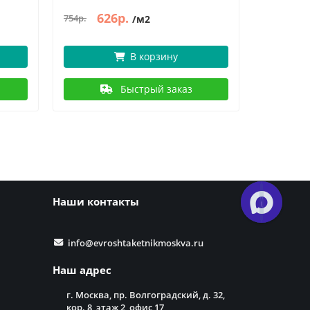
626р.
6
754р.
754р.
/м2
В корзину
Быстрый заказ
Наши контакты
info@evroshtaketnikmoskva.ru
Наш адрес
г. Москва, пр. Волгоградский, д. 32,
кор. 8, этаж 2, офис 17