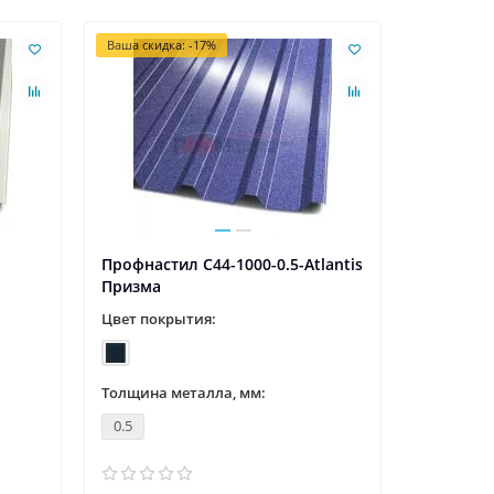
Ваша скидка: -17%
Ваша скидк
Профнастил С44-1000-0.5-Atlantis
Профнаст
Призма
Призма
Цвет покрытия:
Цвет пок
Толщина металла, мм:
Толщина 
0.5
0.5