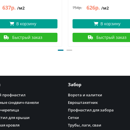
637р.
626р.
754р.
/м2
/м2
В корзину
В корзину
Быстрый заказ
Быстрый заказ
я
Забор
 профнастил
Ворота и калитки
ные сэндвич-панели
Евроштакетник
очерепица
Профнастил для забора
тил для крыши
Сетки
ая кровля
Трубы, лаги, сваи