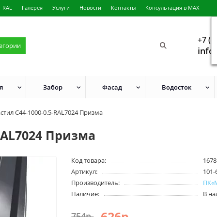
г RAL
Галерея
Услуги
Новости
Контакты
Консультация в MAX
+7 (4
тегории
info
я
Забор
Фасад
Водосток
тил С44-1000-0.5-RAL7024 Призма
RAL7024 Призма
Код товара:
1678
Артикул:
101-
Производитель:
ПК«
Наличие:
В н
626р.
754р.