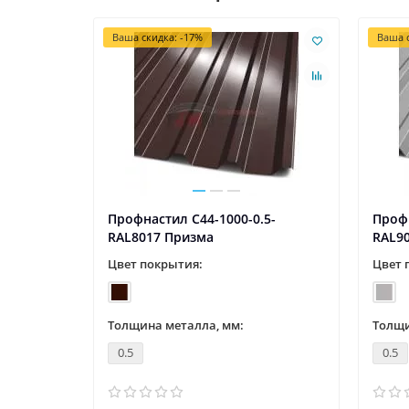
Ваша скидка: -17%
Ваша с
5-
Профнастил С44-1000-0.5-
Профн
RAL8017 Призма
RAL9
Цвет покрытия:
Цвет 
Толщина металла, мм:
Толщи
0.5
0.5