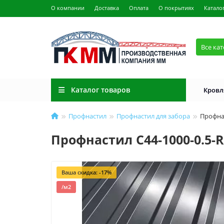
О компании
Доставка
Оплата
О покрытиях
Катало
Все ка
Каталог товаров
Кровл
Профнастил
Профнастил для забора
Профнас
Профнастил С44-1000-0.5-
Ваша скидка: -17%
/м2