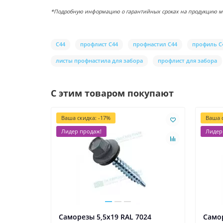
*Подробную информацию о гарантийных сроках на продукцию можн
С44
профлист С44
профнастил С44
профиль С
листы профнастила для забора
профлист для забора
С этим товаром покупают
Ваша скидка: -17%
Ваша с
Лидер продаж!
Лидер
Саморезы 5,5х19 RAL 7024
Самор