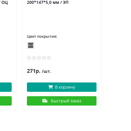
/ ОЦ
200*147*5,0 мм / ЭП
однолопа
/ ППК
Цвет пок
Цвет покрытия:
Толщина 
4,0
271р.
837р.
/шт.
/
В корзину
Быстрый заказ