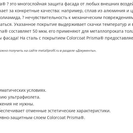
a® ? это многослойная защита фасада от любых внешних воздей
чает за конкретные качества: например, сплав из алюминия и
полиамида, ? нечувствительность к механическим повреждениям 
шаться. Указанное покрытие выдерживает скачки температур и в
ma® составляет 50 мкм, его применяют для металлопроката тол
фасада! На сталь с покрытием Colorcoat Prisma® предоставляет
о получить на сайте metallprofil.ru в разделе «Документы».
иматических условиях.
нию ультрафиолета.
жения не нужны.
беспечивает отменные эстетические характеристики.
тивно-защитным слоем Colorcoat Prisma®.