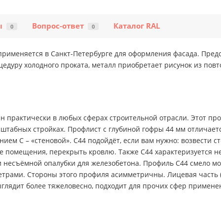
ы
Вопрос-ответ
Каталог RAL
0
0
применяется в Санкт-Петербурге для оформления фасада. Пред
цедуру холодного проката, металл приобретает рисунок из по
 практически в любых сферах строительной отрасли. Этот про
асштабных стройках. Профлист с глубиной гофры 44 мм отличае
ием С – «стеновой». С44 подойдёт, если вам нужно: возвести с
ые помещения, перекрыть кровлю. Также С44 характеризуется 
 несъёмной опалубки для железобетона. Профиль С44 смело мо
трами. Стороны этого профиля асимметричны. Лицевая часть (
ыглядит более тяжеловесно, подходит для прочих сфер примене