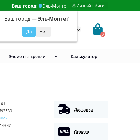
Ваш город:
Эль-Монте
Личный кабинет
Ваш город —
Эль-Монте
?
99) 648-92-94
@evroshtaketnikmoskva.ru
0
Элементы кровли
Калькулятор
-01
Доставка
693530
ММ»
аличии
Оплата