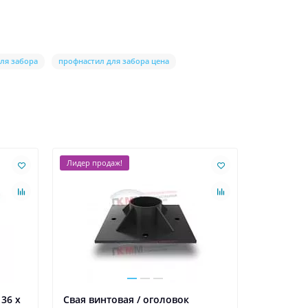
ля забора
профнастил для забора цена
Лидер продаж!
36 х
Свая винтовая / оголовок
Свая вин