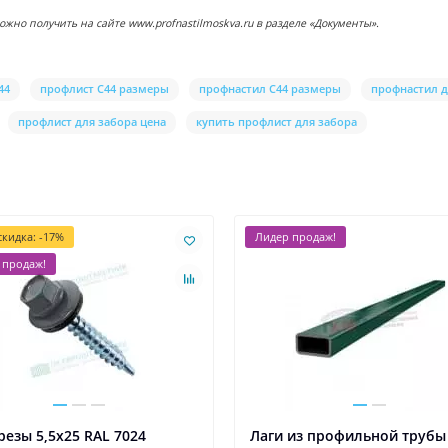
о получить на сайте www.profnastilmoskva.ru в разделе «Документы».
44
профлист С44 размеры
профнастил С44 размеры
профнастил д
профлист для забора цена
купить профлист для забора
кидка: -17%
Лидер продаж!
 продаж!
езы 5,5х25 RAL 7024
Лаги из профильной трубы 