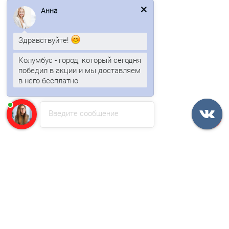
Быстрый заказ
Анна
Ваша скидка: -17%
Здравствуйте!
/м2
Колумбус - город, который сегодня
победил в акции и мы доставляем
в него бесплатно
Введите сообщение
Профнастил С44-1000-0.5 RALР363 Пластизол
833р.
1003р.
В корзину
Быстрый заказ