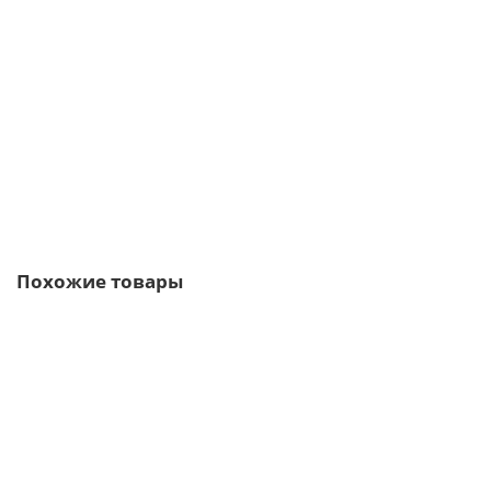
Саморезы 5,5х19 цинк
4р.
5р.
В корзину
Быстрый заказ
Похожие товары
/м2