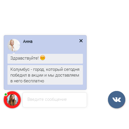
626р.
754р.
В корзину
Анна
Быстрый заказ
Здравствуйте!
Ваша скидка: -17%
Колумбус - город, который сегодня
/м2
победил в акции и мы доставляем
в него бесплатно
Введите сообщение
Профнастил С44-1000-0.5-RAL7024 Призма