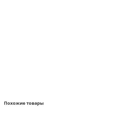
Саморезы 5,5х25 RAL 9003
6р.
7р.
В корзину
Быстрый заказ
Похожие товары
Ваша скидка: -17%