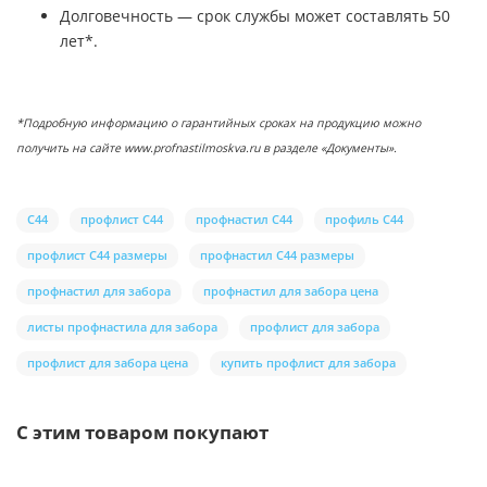
Долговечность — срок службы может составлять 50
лет*.
*Подробную информацию о гарантийных сроках на продукцию можно
получить на сайте www.profnastilmoskva.ru в разделе «Документы».
С44
профлист С44
профнастил С44
профиль С44
профлист С44 размеры
профнастил С44 размеры
профнастил для забора
профнастил для забора цена
листы профнастила для забора
профлист для забора
профлист для забора цена
купить профлист для забора
С этим товаром покупают
Ваша скидка: -17%