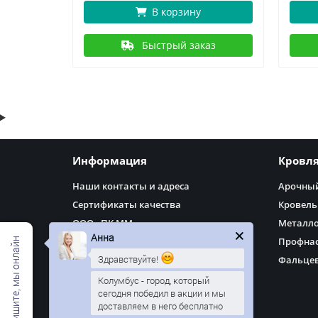
В корзину
аз
Быстрый заказ
Информация
Кровл
Наши контакты и адреса
Арочный
Сертификаты качества
Кровель
ООО «ПК ММ»
Металл
Анна
Доставка
Профнас
Здравствуйте!
Оплата
Фальцев
Политика Безопасности
Колумбус - город, который
сегодня победил в акции и мы
Как оформить заказ
доставляем в него бесплатно
Условия соглашения