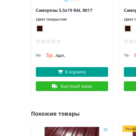
Саморезы 5,5х19 RAL 8017
Самор
Цвет покрытия:
Цвет 
5р.
6р.
7р.
/шт.
В корзину
Быстрый заказ
Похожие товары
Ваша с