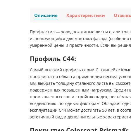
Описание
Характеристики
Отзыв
Профнастил — холоднокатаные листы стали тол
использующийся для монтажа фасада (особенно в
умеренной цены и практичности. Если вы решил
Профиль С44:
Самый высокий профиль серии С в линейке Комп
профлиста по области применения весьма условн
мм, выбрать толщину стального листа вы сможете
подверженных повышенным нагрузкам. Среди них:
промышленных зон и стройплощадок, несъёмная 
воздействию, погодным факторам. Обладает одн
эксплуатации С44 может достигать 50 лет, в со
эстетичный вид и дополнительные характеристи
Покрытие Colorcoat Prisma®: