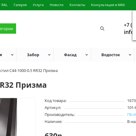
г RAL
Галерея
Услуги
Новости
Контакты
Консультация в MAX
+7 (4
тегории
info
я
Забор
Фасад
Водосток
тил С44-1000-0.5 RR32 Призма
RR32 Призма
Код товара:
1673
Артикул:
101-
Производитель:
ПК«
Наличие:
В н
630р.