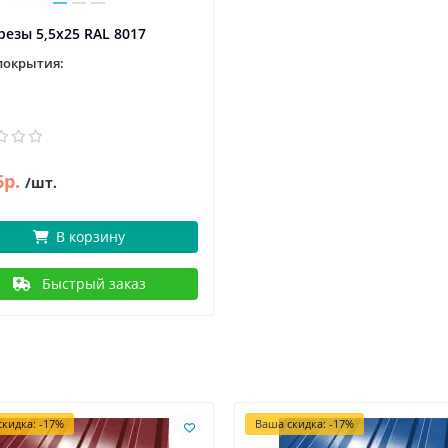
езы 5,5х25 RAL 8017
покрытия:
6р.
/шт.
В корзину
Быстрый заказ
кидка: -17%
Ваша скидка: -17%