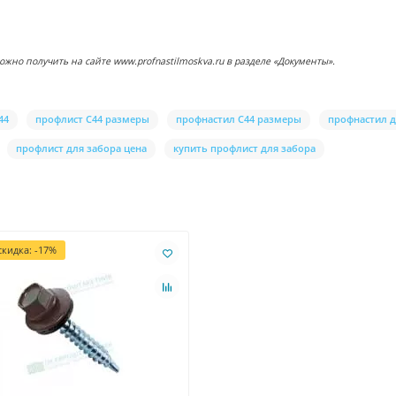
о получить на сайте www.profnastilmoskva.ru в разделе «Документы».
44
профлист С44 размеры
профнастил С44 размеры
профнастил д
профлист для забора цена
купить профлист для забора
кидка: -17%