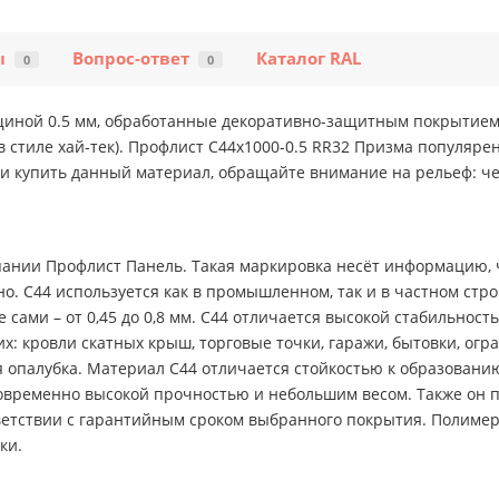
ы
Вопрос-ответ
Каталог RAL
0
0
щиной 0.5 мм, обработанные декоративно-защитным покрытием
 стиле хай-тек). Профлист С44х1000-0.5 RR32 Призма популяре
и купить данный материал, обращайте внимание на рельеф: че
ании Профлист Панель. Такая маркировка несёт информацию, ч
о. С44 используется как в промышленном, так и в частном стро
 сами – от 0,45 до 0,8 мм. С44 отличается высокой стабильнос
 кровли скатных крыш, торговые точки, гаражи, бытовки, огр
опалубка. Материал С44 отличается стойкостью к образованию
овременно высокой прочностью и небольшим весом. Также он пр
ответствии с гарантийным сроком выбранного покрытия. Полиме
ки.