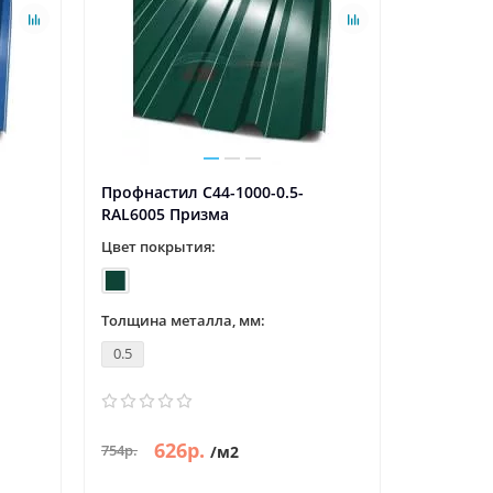
Профнастил С44-1000-0.5-
Профнаст
RAL6005 Призма
RAL7024
Цвет покрытия:
Цвет пок
Толщина металла, мм:
Толщина 
0.5
0.5
626р.
6
754р.
754р.
/м2