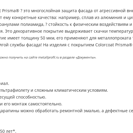
 Prisma® ? это многослойная защита фасада от агрессивной вне
ет ему конкретные качества: например, сплав из алюминия и 
ранулами полиамида, ? стойкость к физическим воздействиям и
ся. Это декоративное покрытие выдерживает скачки температур 
ие имеет толщину 50 мкм, его применяют для металлопроката
гой службы фасада! На изделия с покрытием Colorcoat Prisma® 
о получить на сайте metallprofil.ru в разделе «Документы».
риал.
ультрафиолету и сложным климатическим условиям.
есущей способностью.
и его монтаж самостоятельно.
арапины можно обработать ремонтной эмалью, а дефектные се
50 лет*.