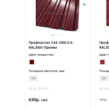
5-
Профнастил С44-1000-0.5-
Профн
RAL3005 Призма
RAL3
Цвет покрытия:
Цвет 
Толщина металла, мм:
Толщи
0.5
0.5
630р.
767р.
/м2