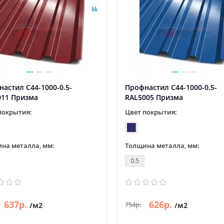
астил С44-1000-0.5-
Профнастил С44-1000-0.5-
011 Призма
RAL5005 Призма
покрытия:
Цвет покрытия:
на металла, мм:
Толщина металла, мм:
0.5
637р.
626р.
754р.
/м2
/м2