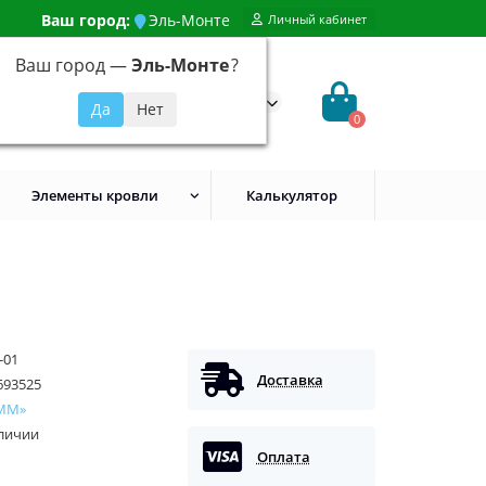
Ваш город:
Эль-Монте
Личный кабинет
Ваш город —
Эль-Монте
?
99) 648-92-94
@evroshtaketnikmoskva.ru
0
Элементы кровли
Калькулятор
-01
Доставка
693525
ММ»
аличии
Оплата