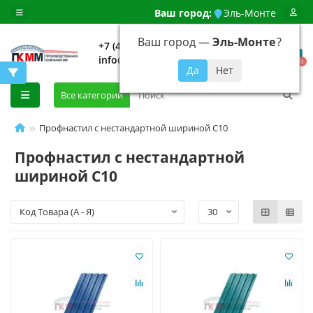
Ваш город:
Эль-Монте
Ваш город —
Эль-Монте
?
+7 (499) 648-92-94
info@evroshtaketnikmoskva.ru
0
Все категории
Профнастил с нестандартной шириной С10
Профнастил с нестандартной
шириной С10