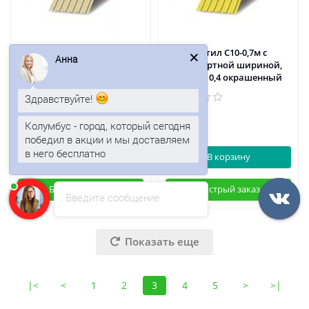
Профнастил С10-0,7м с
Профнастил С10-0,7м с
Анна
нестандартной шириной,
нестандартной шириной,
толщина 0,35 окрашенный
толщина 0,4 окрашенный
Здравствуйте!
239р.
274р.
288р.
Колумбус - город, который сегодня
победил в акции и мы доставляем
в него бесплатно
В корзину
В корзину
Быстрый заказ
Быстрый заказ
Введите сообщение
Показать еще
|<
<
1
2
3
4
5
>
>|