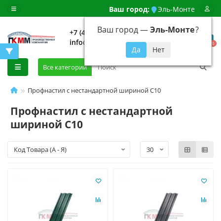
Ваш город:
Эль-Монте
Ваш город —
Эль-Монте
?
+7 (499) 648-92-94
info@evroshtaketnikmoskva.ru
0
Все категории
Профнастил с нестандартной шириной С10
Профнастил с нестандартной
шириной С10