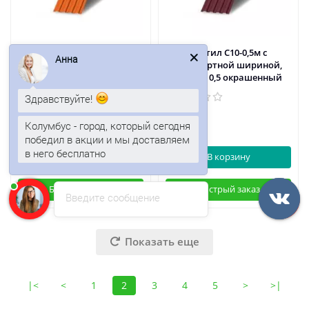
Профнастил С10-0,5м с
Профнастил С10-0,5м с
Анна
нестандартной шириной,
нестандартной шириной,
толщина 0,45 окрашенный
толщина 0,5 окрашенный
Здравствуйте!
350р.
422р.
Колумбус - город, который сегодня
победил в акции и мы доставляем
в него бесплатно
В корзину
В корзину
Быстрый заказ
Быстрый заказ
Введите сообщение
Показать еще
|<
<
1
2
3
4
5
>
>|