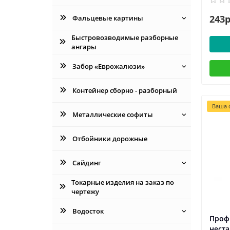
243р
Фальцевые картины
Быстровозводимые разборные
ангары
Забор «Еврожалюзи»
Контейнер сборно - разборный
Ваша с
Металлические софиты
Отбойники дорожные
Сайдинг
Токарные изделия на заказ по
чертежу
Водосток
Профн
нест