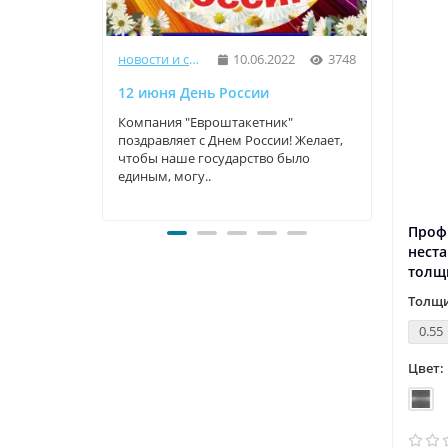
новости и статьи
10.06.2022
3748
12 июня День России
9 Мая
Компания "Евроштакетник"
Компа
поздравляет с Днем России! Желает,
прекр
чтобы наше государство было
трога
единым, могу..
велики
Профн
нест
толщ
Толщи
0.55
Цвет: