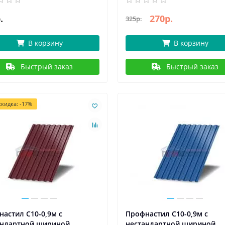
.
270р.
325р.
В корзину
В корзину
Быстрый заказ
Быстрый заказ
кидка: -17%
астил С10-0,9м с
Профнастил С10-0,9м с
андартной шириной,
нестандартной шириной,