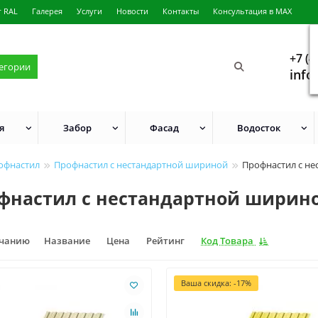
г RAL
Галерея
Услуги
Новости
Контакты
Консультация в MAX
+7 (4
тегории
info
я
Забор
Фасад
Водосток
офнастил
Профнастил с нестандартной шириной
Профнастил с не
фнастил с нестандартной ширино
лчанию
Название
Цена
Рейтинг
Код Товара
Ваша скидка: -17%