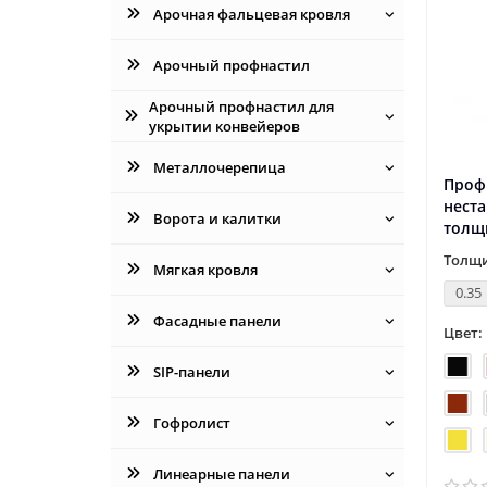
Арочная фальцевая кровля
Арочный профнастил
Арочный профнастил для
укрытии конвейеров
Металлочерепица
Профн
нест
Ворота и калитки
толщ
Толщи
Мягкая кровля
0.35
Фасадные панели
Цвет:
SIP-панели
Гофролист
Линеарные панели