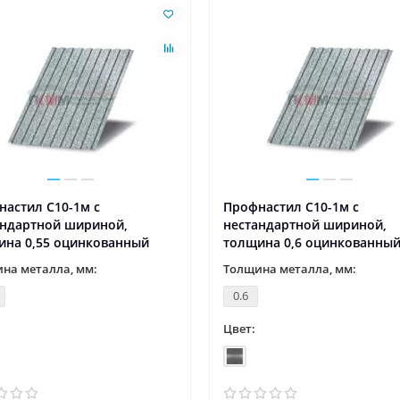
новости и статьи
06.05.2022
3746
новости и статьи
29.04.2022
 - День Победы!
1 мая – Праздник Весны и Т
ния "Евроштакетник" С
Компания "Евроштакетник" С
асным праздником, суровым и
праздником 1 Мая! Пусть Перв
тельным одновременно — с
станет днем, когда все дела на
м и ..
удас..
астил С10-1м с
Профнастил С10-1м с
андартной шириной,
нестандартной шириной,
ина 0,55 оцинкованный
толщина 0,6 оцинкованны
на металла, мм:
Толщина металла, мм:
0.6
Цвет: