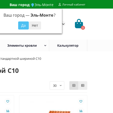
Ваш город:
Эль-Монте
Личный кабинет
Ваш город —
Эль-Монте
?
99) 648-92-94
@evroshtaketnikmoskva.ru
0
Элементы кровли
Калькулятор
стандартной шириной С10
й С10