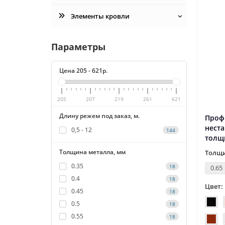
Элементы кровли
Параметры
Цена
205
-
621
р.
205
207
219
261
621
Длину режем под заказ, м.
Профн
нест
0,5 - 12
144
толщ
Толщина металла, мм
Толщи
0.35
18
0.65
0.4
18
Цвет:
0.45
18
0.5
18
0.55
18