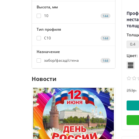
Высота, мм
Профн
10
144
нест
толщ
Тип профиля
Толщи
С10
144
0.4
Назначение
Цвет:
забор/фасад/стена
144
Новости
253р.