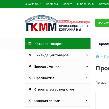
О компании
Доставка
Оплата
О покрытиях
Катало
Все ка
Каталог товаров
Кровл
Ликвидация товаров
Пр
Про
Евроштакетник
Профнастил
По умо
Строительство под ключ
Сэндвич панели