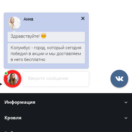
Профнастил С10-0,3м с нестандартной шириной, толщина
0,35 окрашенный
Анна
288р.
Здравствуйте!
В корзину
Колумбус - город, который сегодня
победил в акции и мы доставляем
в него бесплатно
Быстрый заказ
Введите сообщение
Информация
Кровля