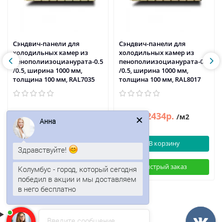
Сэндвич-панели для
Сэндвич-панели для
холодильных камер из
холодильных камер из
пенополиизоцианурата-0.5
пенополиизоцианурата-0.5
/0.5, ширина 1000 мм,
/0.5, ширина 1000 мм,
толщина 100 мм, RAL7035
толщина 100 мм, RAL8017
2452р.
2434р.
2954р.
2933р.
/м2
/м2
Анна
В корзину
В корзину
Здравствуйте!
Быстрый заказ
Быстрый заказ
Колумбус - город, который сегодня
победил в акции и мы доставляем
в него бесплатно
Введите сообщение