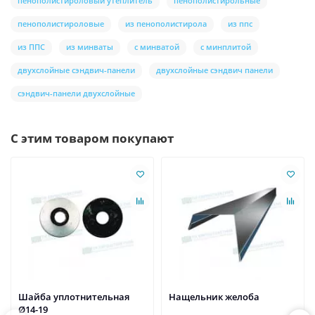
пенополистироловый утеплитель
пенополистирольные
пенополистироловые
из пенополистирола
из ппс
из ППС
из минваты
с минватой
с минплитой
двухслойные сэндвич-панели
двухслойные сэндвич панели
сэндвич-панели двухслойные
С этим товаром покупают
Шайба уплотнительная
Нащельник желоба
Ø14-19