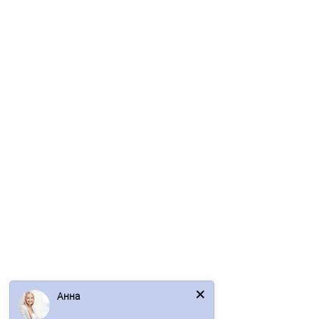
В корзину
Быстрый заказ
Ваша скидка: -17%
/м2
Сэндвич-панели для холодильных камер из
пенополиизоцианурата-0.5/0.5, ширина 1000 мм, толщина
120 мм, RAL1018
Анна
2681р.
3230р.