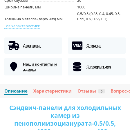
Срок службы
20
Ширина панели, мм
1000
0,5/0,5 (0.35, 0.4, 0.45, 0.5,
Толщина металла (верх/низ) мм
0.55, 0.6, 0.65, 0.7)
Все характеристики
Доставка
Оплата
Наши контакты и
О покрытиях
адреса
Описание
Характеристики
Отзывы
Вопрос-
0
Сэндвич-панели для холодильных
камер из
пенополиизоцианурата-0.5/0.5,