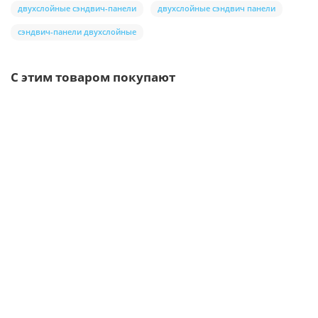
двухслойные сэндвич-панели
двухслойные сэндвич панели
сэндвич-панели двухслойные
С этим товаром покупают
/шт
Уплотнитель ТСП-К-В
27р.