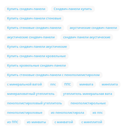
Купить сэндвич-панели
Сэндвич-панели купить
Купить сэндвич-панели стеновые
Купить стеновые сэндвич-панели
акустические сэндвич панели
акустические сэндвич-панели
сэндвич панели акустические
Купить сэндвич-панели акустические
Купить сэндвич-панели кровельные
Купить кровельные сэндвич-панели
Купить стеновые сэндвич-панели с пенополилистиролом
с минеральной ватой
ппс
ППС
минвата
минплита
минераловатный утеплитель
утеплитель минеральная вата
пенополистироловый утеплитель
пенополистирольные
пенополистироловые
из пенополистирола
из ппс
из ППС
из минваты
с минватой
с минплитой