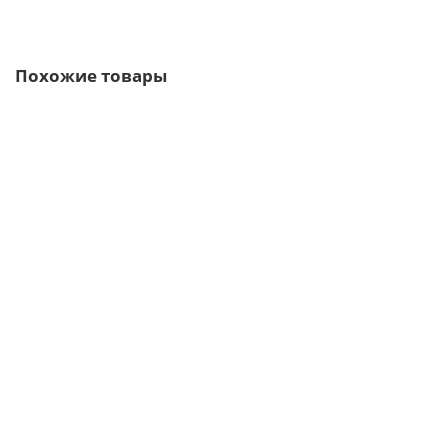
Быстрый заказ
Похожие товары
Ваша скидка: -17%
/м2
Сэндвич-панели для холодильных камер из
пенополиизоцианурата-0.5/0.5, ширина 1000 мм, толщина
100 мм, RAL8017
2484р.
2993р.