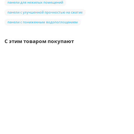
панели для нежилых помещений
панели с улучшенной прочностью на сжатие
панели с пониженным водопоглощением
С этим товаром покупают
Ваша скидка: -17%
Лидер продаж!
/шт
Нащельник торцевой (защитный)
42р.
51р.