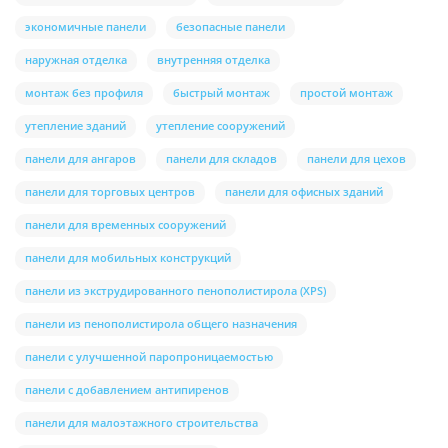
экономичные панели
безопасные панели
наружная отделка
внутренняя отделка
монтаж без профиля
быстрый монтаж
простой монтаж
утепление зданий
утепление сооружений
панели для ангаров
панели для складов
панели для цехов
панели для торговых центров
панели для офисных зданий
панели для временных сооружений
панели для мобильных конструкций
панели из экструдированного пенополистирола (XPS)
панели из пенополистирола общего назначения
панели с улучшенной паропроницаемостью
панели с добавлением антипиренов
панели для малоэтажного строительства