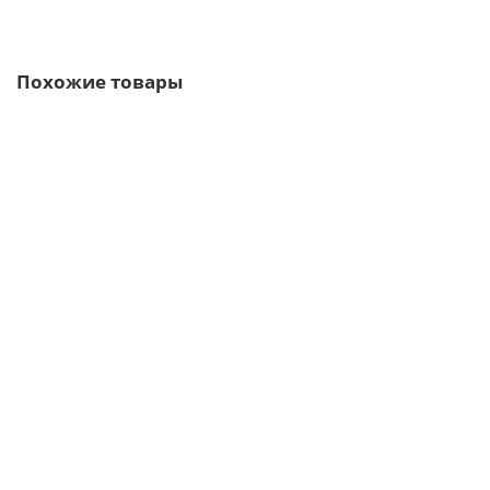
Быстрый заказ
Похожие товары
Ваша скидка: -17%
/м2
Сэндвич-панели без замков из пенополистирола-0.5/0.5,
ширина 1000 мм, толщина 100 мм, RAL3009
1758р.
2118р.