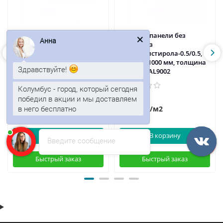
Сэндвич-панели без
Сэндвич-панели без
Анна
замков из
замков из
пенополистирола-0.5/0.5,
пенополистирола-0.5/0.5,
ширина 1000 мм, толщина
ширина 1000 мм, толщина
Здравствуйте!
100 мм, RAL8017
100 мм, RAL9002
Колумбус - город, который сегодня
победил в акции и мы доставляем
1740р.
1761р.
2097р.
в него бесплатно
/м2
/м2
В корзину
В корзину
Введите сообщение
Быстрый заказ
Быстрый заказ