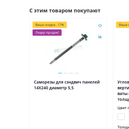
С этим товаром покупают
Ваша скидка: -17%
Ваша с
Лидер продаж!
Саморезы для сэндвич панелей
Углов
14X240 диаметр 5,5
верт
ваты-
толщи
Цвет 
Толщи