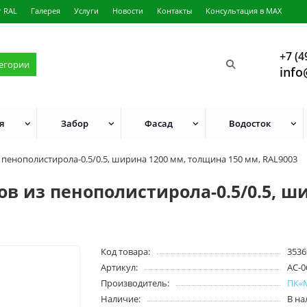
г RAL
Галерея
Услуги
Новости
Контакты
Консультация в MAX
+7 (4
тегории
info
я
Забор
Фасад
Водосток
 пенополистирола-0.5/0.5, ширина 1200 мм, толщина 150 мм, RAL9003
в из пенополистирола-0.5/0.5, ш
Код товара:
3536
Артикул:
AC-0
Производитель:
ПК«
Наличие:
В н