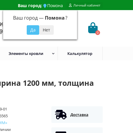
Ваш город:
Помона
Личный кабинет
Ваш город —
Помона
?
99) 648-92-94
@evroshtaketnikmoskva.ru
0
Элементы кровли
Калькулятор
ирина 1200 мм, толщина
9-01
Доставка
6565
ММ»
аличии