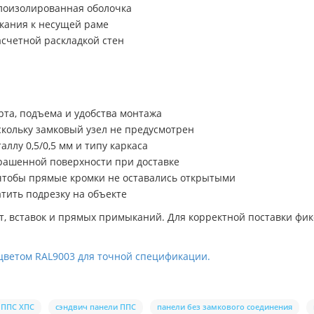
плоизолированная оболочка
кания к несущей раме
асчетной раскладкой стен
рта, подъема и удобства монтажа
скольку замковый узел не предусмотрен
ллу 0,5/0,5 мм и типу каркаса
крашенной поверхности при доставке
 чтобы прямые кромки не оставались открытыми
тить подрезку на объекте
т, вставок и прямых примыканий. Для корректной поставки фи
 цветом RAL9003 для точной спецификации.
ППС ХПС
сэндвич панели ППС
панели без замкового соединения