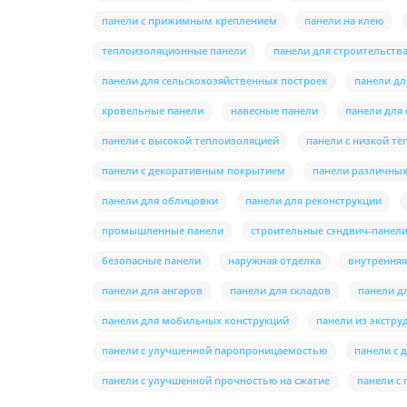
панели с прижимным креплением
панели на клею
теплоизоляционные панели
панели для строительств
панели для сельскохозяйственных построек
панели д
кровельные панели
навесные панели
панели для 
панели с высокой теплоизоляцией
панели с низкой т
панели с декоративным покрытием
панели различны
панели для облицовки
панели для реконструкции
промышленные панели
строительные сэндвич-панел
безопасные панели
наружная отделка
внутренняя
панели для ангаров
панели для складов
панели д
панели для мобильных конструкций
панели из экстру
панели с улучшенной паропроницаемостью
панели с 
панели с улучшенной прочностью на сжатие
панели с