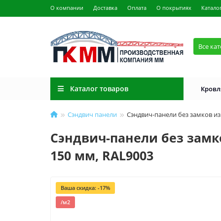
О компании
Доставка
Оплата
О покрытиях
Катало
Все ка
Каталог товаров
Кровл
Сэндвич панели
Сэндвич-панели без замков из
Сэндвич-панели без замко
150 мм, RAL9003
Ваша скидка: -17%
/м2