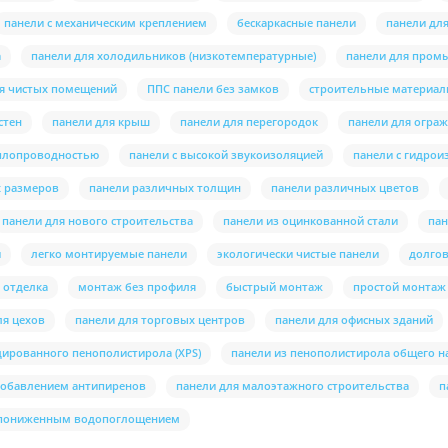
панели с механическим креплением
бескаркасные панели
панели дл
а
панели для холодильников (низкотемпературные)
панели для пром
ля чистых помещений
ППС панели без замков
строительные материа
стен
панели для крыш
панели для перегородок
панели для огра
еплопроводностью
панели с высокой звукоизоляцией
панели с гидрои
х размеров
панели различных толщин
панели различных цветов
панели для нового строительства
панели из оцинкованной стали
пан
и
легко монтируемые панели
экологически чистые панели
долго
 отделка
монтаж без профиля
быстрый монтаж
простой монтаж
ля цехов
панели для торговых центров
панели для офисных зданий
дированного пенополистирола (XPS)
панели из пенополистирола общего н
добавлением антипиренов
панели для малоэтажного строительства
п
 пониженным водопоглощением