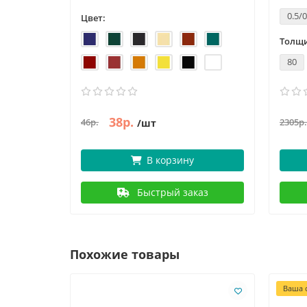
0.5/0
Цвет:
Толщи
80
38р.
46р.
2305р.
/шт
В корзину
Быстрый заказ
Похожие товары
Ваша с