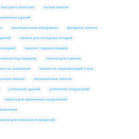
я быстрого монтажа
легкие панели
ышленных зданий
лы
изоляционные материалы
фасадные панели
ждений
панели для холодных складов
золяцией
панели с пароизоляцией
панели под покраску
панели для отделки
ели из алюминия
панели из нержавеющей стали
вечные панели
экономичные панели
утепление зданий
утепление сооружений
панели для временных сооружений
азначения
анели для нежилых помещений