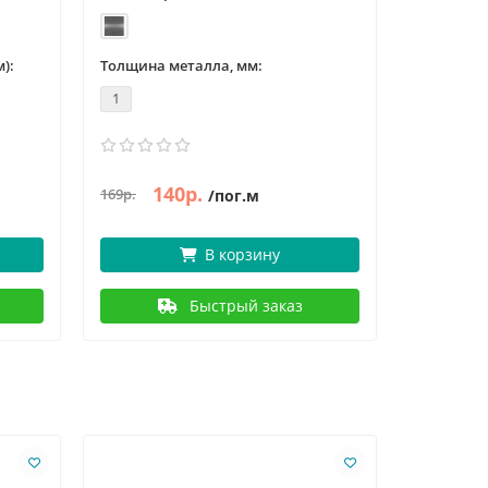
):
Толщина металла, мм:
1
140р.
169р.
/пог.м
В корзину
Быстрый заказ
Ваша скидк