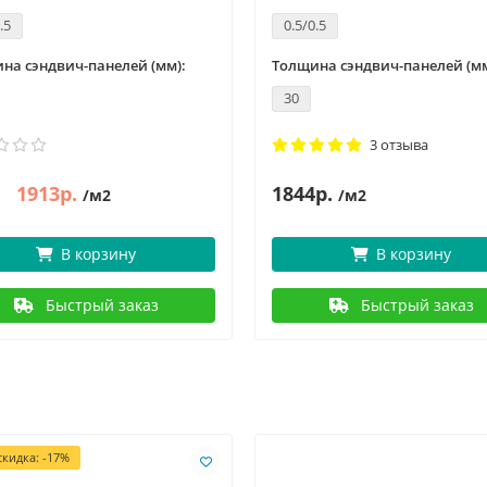
.5
0.5/0.5
на сэндвич-панелей (мм):
Толщина сэндвич-панелей (мм
30
3 отзыва
1913р.
1844р.
/м2
/м2
В корзину
В корзину
Быстрый заказ
Быстрый заказ
кидка: -17%