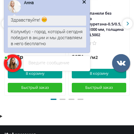
Анна
Сэндвич-панели без
Сэндвич-панели без
замков из
замков из
Здравствуйте!
пенополиуретана-0.5/0.5,
пенополиуретана-0.5/0.5,
ширина 1000 мм, толщина
ширина 1000 мм, толщина
Колумбус - город, который сегодня
50 мм, RAL3005
50 мм, RAL5002
победил в акции и мы доставляем
в него бесплатно
2053р.
2071р.
/м2
/м2
Введите сообщение
В корзину
В корзину
Быстрый заказ
Быстрый заказ