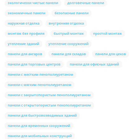
экологически чистые панели
долговечные панели
экономичные панели
безопасные панели
наружная отделка
внутренняя отделка
монтаж без профиля
быстрый монтаж
простой монтаж
утепление зданий
утепление сооружений
панели для ангаров
панели для складов
панели для цехов
панели для торговых центров
панели для офисных зданий
панели с жестким пенополиуретаном
панели с мягким пенополиуретаном
панели с закрытопористым пенополиуретаном
панели с открытопористым пенополиуретаном
панели для быстровозводимых зданий
панели для временных сооружений
панели для мобильных конструкций