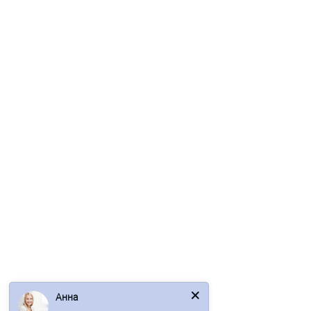
Сетка сварная ВР-1, 100x100х2 в рулонах 25/50 м
55р.
В корзину
Быстрый заказ
/м2
Анна