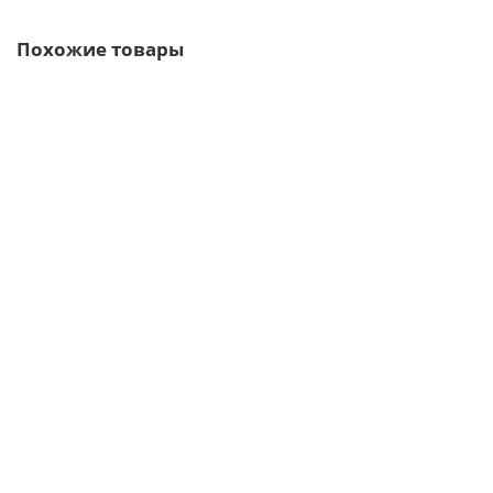
Похожие товары
Ваша скидка: -17%
/м2
Сетка сварная ВР-1, 50х50х1,6 в рулонах 25/50 м
36р.
44р.
В корзину