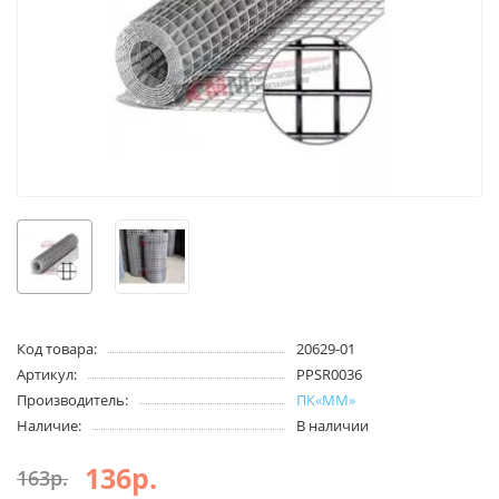
Код товара:
20629-01
Артикул:
PPSR0036
Производитель:
ПК«ММ»
Наличие:
В наличии
136р.
163р.