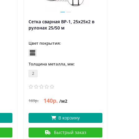
Сетка сварная ВР-1, 25x25х2 в
Сетка св
рулонах 25/50 м
оцинкова
рулонах 
Цвет покрытия:
Цвет пок
Толщина металла, мм:
Толщина 
2
1.8
140р.
150р.
169р.
/м2
/
В корзину
Быстрый заказ