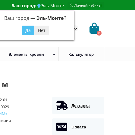
Ваш город:
Эль-Монте
Личный кабинет
Ваш город —
Эль-Монте
?
99) 648-92-94
@evroshtaketnikmoskva.ru
0
Элементы кровли
Калькулятор
 м
2-01
Доставка
R0029
ММ»
аличии
Оплата