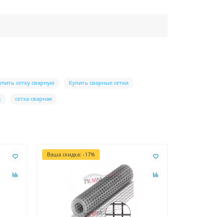
упить сетку сварную
Купить сварные сетки
а
сетка сварная
Ваша скидка: -17%