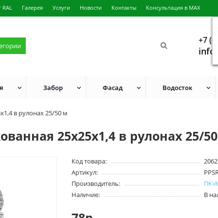
г RAL
Галерея
Услуги
Новости
Контакты
Консультация в MAX
+7 (4
тегории
info
я
Забор
Фасад
Водосток
х1,4 в рулонах 25/50 м
ованная 25x25х1,4 в рулонах 25/50
Код товара:
2062
Артикул:
PPS
Производитель:
ПК«
Наличие:
В н
78р.