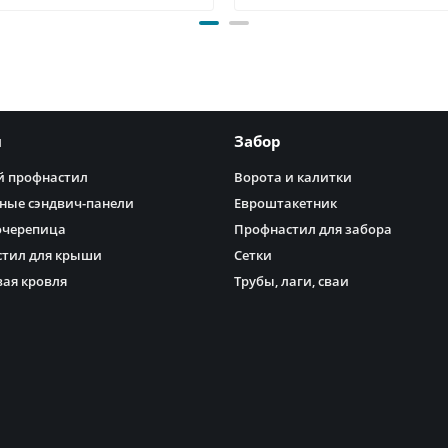
я
Забор
 профнастил
Ворота и калитки
ные сэндвич-панели
Евроштакетник
очерепица
Профнастил для забора
тил для крыши
Сетки
ая кровля
Трубы, лаги, сваи