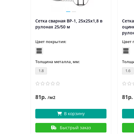
Сетка сварная ВР-1, 25x25х1,8 в
Сетка
 в
рулонах 25/50 м
оцинк
рулон
Цвет покрытия:
Цвет 
Толщина металла, мм:
Толщи
1.8
1.6
81р.
81р.
/м2
В корзину
аз
Быстрый заказ