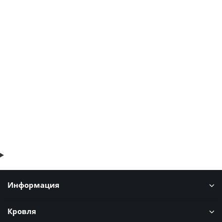
Евроштакетник ECON-O 16,5х99-0,5 Citrine PURMAN
116р.
140р.
В корзину
Быстрый заказ
Информация
Кровля