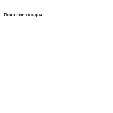
Похожие товары
/пог.м
Штакетник металлический антивандальный "клевер"
180р.
В корзину