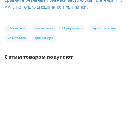
Сравните реальные признаки австрийская плетенка, 115
мм, а не только внешний контур планки.
Штакетник
из металла
М-образный
Евроштакетник
из металла
для забора
С этим товаром покупают
Ваша скидка: -17%
/шт.
Саморезы 5,5х25 RAL 1014