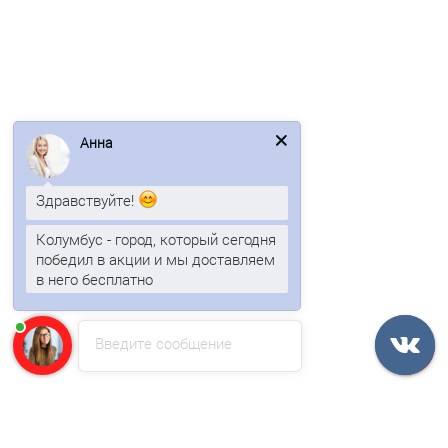
Евроштакетник ECON-O 16,5х99-0,5 RAL7024 PURMAN
Анна
119р.
Здравствуйте!
В корзину
Колумбус - город, который сегодня
победил в акции и мы доставляем
Быстрый заказ
в него бесплатно
Ваша скидка: -17%
Введите сообщение
/пог.м