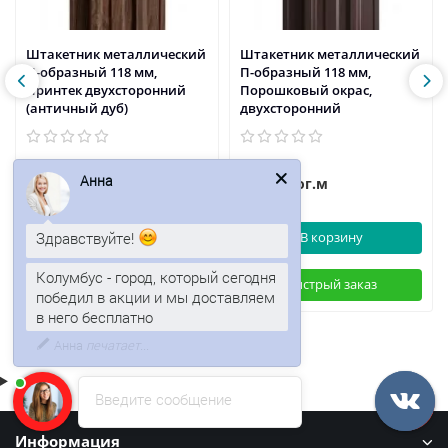
Штакетник металлический
Штакетник металлический
П-образный 118 мм,
П-образный 118 мм,
Принтек двухсторонний
Порошковый окрас,
(античный дуб)
двухсторонний
51р.
36р.
61р.
/пог.м
/пог.м
Анна
В корзину
В корзину
Здравствуйте!
Быстрый заказ
Быстрый заказ
Колумбус - город, который сегодня
победил в акции и мы доставляем
в него бесплатно
Введите сообщение
Информация