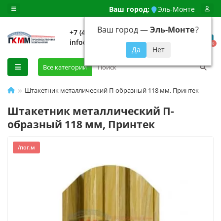
Ваш город:
Эль-Монте
Ваш город —
Эль-Монте
?
+7 (499) 648-92-94
info@evroshtaketnikmoskva.ru
0
Все категории
Штакетник металлический П-образный 118 мм, Принтек
Штакетник металлический П-
образный 118 мм, Принтек
/пог.м