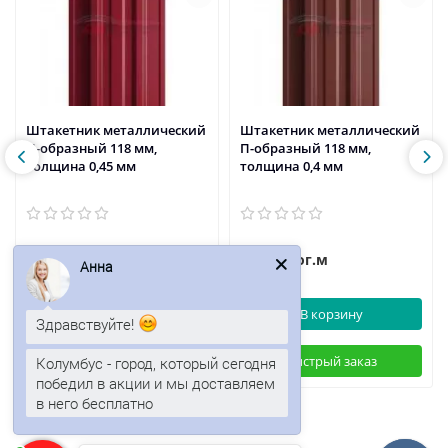
Штакетник металлический
Штакетник металлический
П-образный 118 мм,
П-образный 118 мм,
толщина 0,45 мм
толщина 0,4 мм
46р.
45р.
/пог.м
/пог.м
Анна
В корзину
В корзину
Здравствуйте!
Быстрый заказ
Быстрый заказ
Колумбус - город, который сегодня
победил в акции и мы доставляем
в него бесплатно