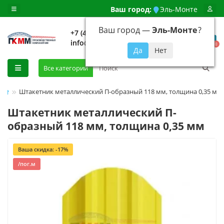
Ваш город:
Эль-Монте
Ваш город —
Эль-Монте
?
+7 (499) 648-92-94
info@evroshtaketnikmoskva.ru
0
Все категории
Штакетник металлический П-образный 118 мм, толщина 0,35 мм
Штакетник металлический П-
образный 118 мм, толщина 0,35 мм
Ваша скидка: -17%
/пог.м