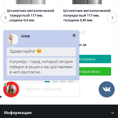
Штакетник металлический
Штакетник металлический
полукруглый 117 мм,
полукруглый 117 мм,
толщина 0,4 мм.
толщина 0,45 мм.
Анна
45р.
51р.
54р.
/пог.м
/пог.м
Здравствуйте!
В корзину
В корзину
Колумбус - город, который сегодня
победил в акции и мы доставляем
Быстрый заказ
Быстрый заказ
в него бесплатно
Введите сообщение
Информация