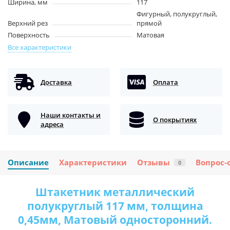
Ширина, мм
117
Фигурный, полукруглый,
Верхний рез
прямой
Поверхность
Матовая
Все характеристики
Доставка
Оплата
Наши контакты и
О покрытиях
адреса
Описание
Характеристики
Отзывы
Вопрос-
0
Штакетник металлический
полукруглый 117 мм, толщина
0,45мм, Матовый односторонний.