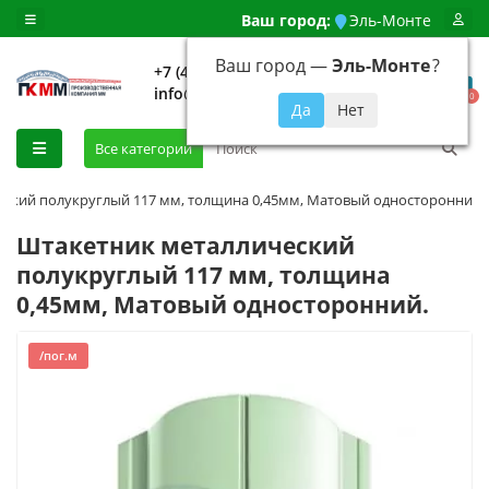
Ваш город:
Эль-Монте
Ваш город —
Эль-Монте
?
+7 (499) 648-92-94
info@evroshtaketnikmoskva.ru
0
Все категории
ский полукруглый 117 мм, толщина 0,45мм, Матовый односторонний.
Штакетник металлический
полукруглый 117 мм, толщина
0,45мм, Матовый односторонний.
/пог.м