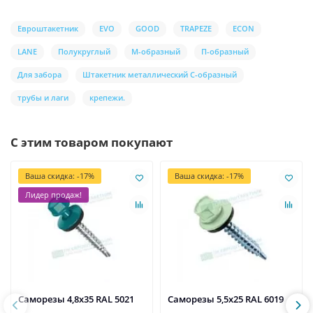
Евроштакетник
EVO
GOOD
TRAPEZE
ECON
LANE
Полукруглый
М-образный
П-образный
Для забора
Штакетник металлический С-образный
трубы и лаги
крепежи.
С этим товаром покупают
Ваша скидка: -17%
Ваша скидка: -17%
Лидер продаж!
Саморезы 4,8х35 RAL 5021
Саморезы 5,5х25 RAL 6019