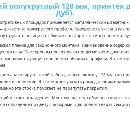
й полукруглый 128 мм, принтек 
дуб).
истративных площадок применяется металлический штакетник 
— штакетина полукруглого профиля. Поверхность указана как п
азу отделить позицию от близких по форме, но иных по металлу
ческая планка для секционного монтажа. Наименование содержи
цевого слоя. По сторонам поверхности предусмотрено двустор
ак выполняет функцию внешнего наборного профиля. В этом ти
оёв.
ычно анализируют такой набор данных: ширину 128 мм, тип пр
оннее исполнение. Это помогает увязать расход планок, видим
именно эта строка помогает не перепутать покрытия.
ций и стоек ограждения. Монтажная схема обычно строится по 
 и совпадение по цвету с доборами. Для ровного верха секци