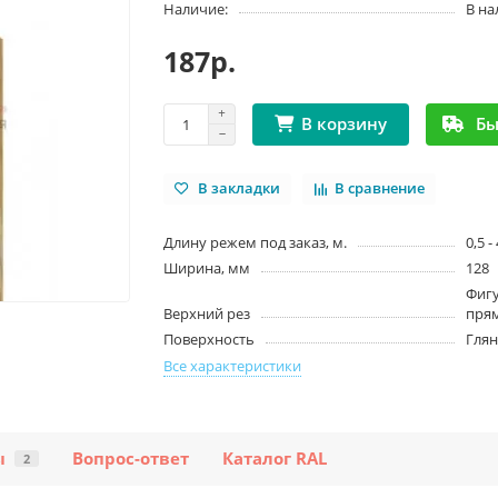
Наличие:
В н
187р.
Бы
В корзину
В закладки
В сравнение
Длину режем под заказ, м.
0,5 -
Ширина, мм
128
Фигу
Верхний рез
пря
Поверхность
Гля
Все характеристики
ы
Вопрос-ответ
Каталог RAL
2