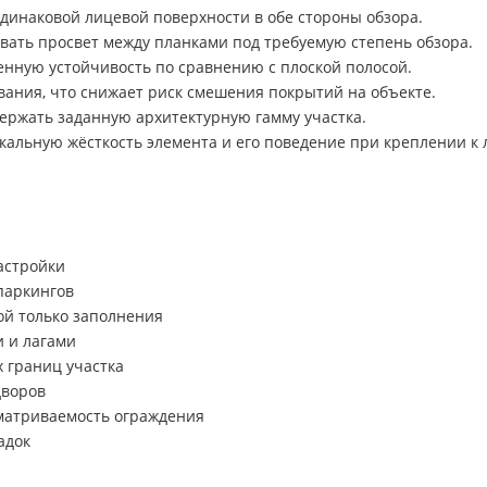
динаковой лицевой поверхности в обе стороны обзора.
вать просвет между планками под требуемую степень обзора.
нную устойчивость по сравнению с плоской полосой.
ания, что снижает риск смешения покрытий на объекте.
ержать заданную архитектурную гамму участка.
кальную жёсткость элемента и его поведение при креплении к 
астройки
паркингов
ой только заполнения
и и лагами
х границ участка
дворов
сматриваемость ограждения
адок