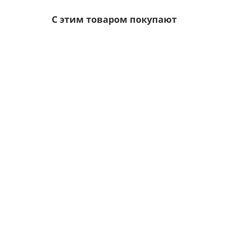
С этим товаром покупают
Ваша скидка: -17%
Лидер продаж!
/шт.
Саморезы 4,8х35 RAL 5021
Цвет покрытия:
6р.
7р.