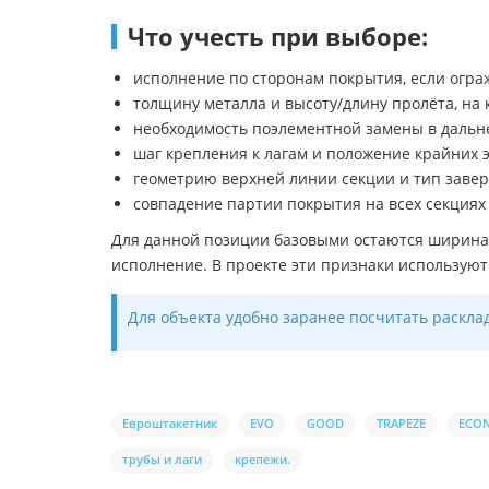
Что учесть при выборе:
исполнение по сторонам покрытия, если огра
толщину металла и высоту/длину пролёта, на 
необходимость поэлементной замены в дальн
шаг крепления к лагам и положение крайних 
геометрию верхней линии секции и тип заве
совпадение партии покрытия на всех секциях
Для данной позиции базовыми остаются ширина 
исполнение. В проекте эти признаки используют 
Для объекта удобно заранее посчитать раскла
Евроштакетник
EVO
GOOD
TRAPEZE
ECO
трубы и лаги
крепежи.