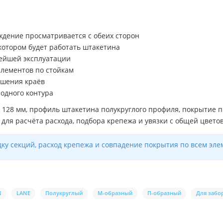
ждение просматривается с обеих сторон
котором будет работать штакетина
ейшей эксплуатации
элементов по стойкам
ршения краёв
 одного контура
128 мм, профиль штакетина полукруглого профиля, покрытие пр
для расчёта расхода, подбора крепежа и увязки с общей цветов
дку секций, расход крепежа и совпадение покрытия по всем эле
N
LANE
Полукруглый
М-образный
П-образный
Для забо