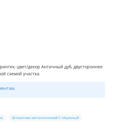
интек, цвет/декор Античный дуб, двустороннее
ой схемой участка.
ментам.
ра
Штакетник металлический С-образный