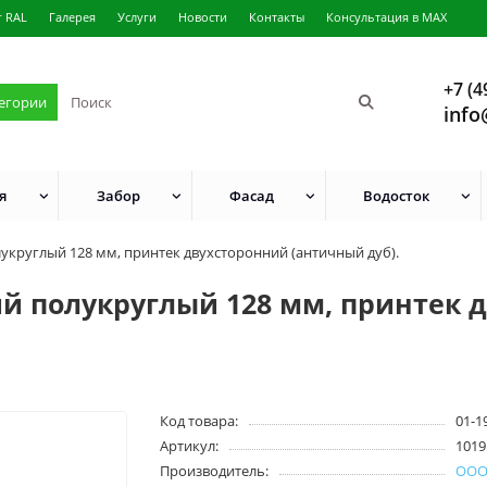
г RAL
Галерея
Услуги
Новости
Контакты
Консультация в MAX
+7 (4
тегории
info
я
Забор
Фасад
Водосток
укруглый 128 мм, принтек двухсторонний (античный дуб).
й полукруглый 128 мм, принтек 
Код товара:
01-1
Артикул:
1019
Производитель:
ОО