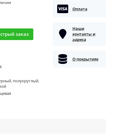
аличии
Оплата
Наши
стрый заказ
контакты и
адреса
О покрытиях
 4
рный, полукруглый,
мой
нцевая