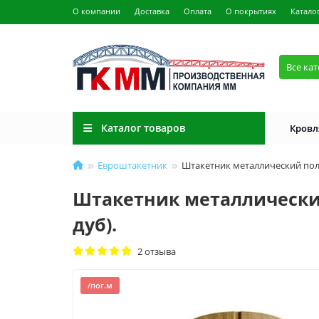
О компании
Доставка
Оплата
О покрытиях
Катало
Все ка
Каталог товаров
Кровл
Евроштакетник
Штакетник металлический пол
Штакетник металлически
дуб).
2 отзыва
/пог.м