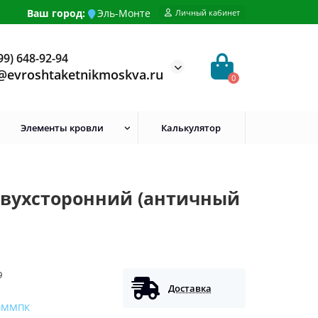
Ваш город:
Эль-Монте
Личный кабинет
99) 648-92-94
@evroshtaketnikmoskva.ru
0
Элементы кровли
Калькулятор
двухсторонний (античный
9
Доставка
ОММПК