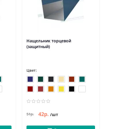
Нащельник торцевой
Оконный
(защитный)
Цвет:
Цвет:
42р.
42
51р.
51р.
/шт