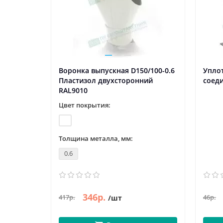
Воронка выпускная D150/100-0.6
Упло
Пластизол двухсторонний
соеди
RAL9010
Цвет покрытия:
Толщина металла, мм:
0.6
346р.
417р.
46р.
/шт