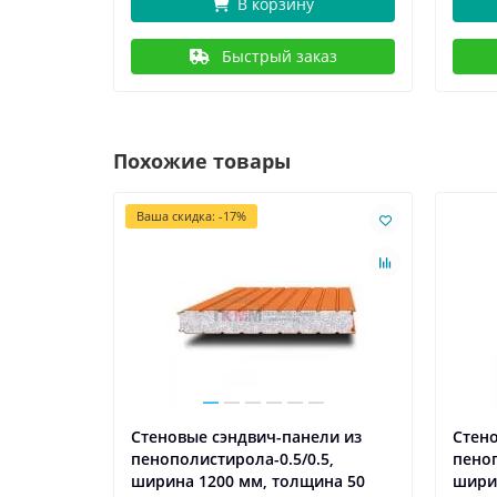
В корзину
Быстрый заказ
Похожие товары
Ваша скидка: -17%
ли из
Стеновые сэндвич-панели из
Стено
5,
пенополистирола-0.5/0.5,
пеноп
на 50
ширина 1200 мм, толщина 50
шири