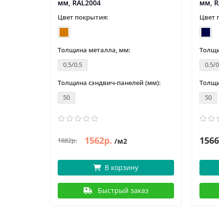
мм, RAL2004
мм, R
Цвет покрытия:
Цвет 
Толщина металла, мм:
Толщи
0.5/0.5
0.5/0
 (мм):
Толщина сэндвич-панелей (мм):
Толщи
50
50
1562р.
1566
1882р.
/м2
В корзину
аз
Быстрый заказ