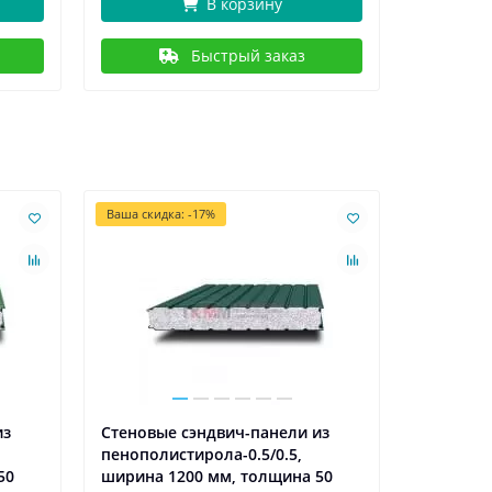
В корзину
Быстрый заказ
Ваша скидка: -17%
из
Стеновые сэндвич-панели из
Стеновые
пенополистирола-0.5/0.5,
пенополи
50
ширина 1200 мм, толщина 50
ширина 1