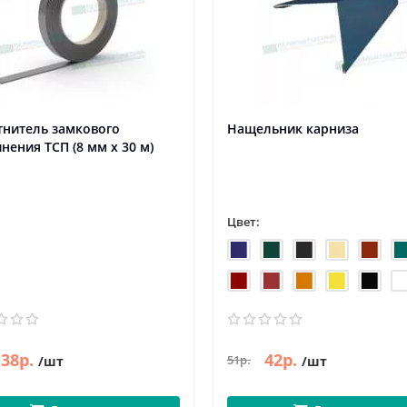
тнитель замкового
Нащельник карниза
нения ТСП (8 мм х 30 м)
Цвет:
38р.
42р.
51р.
/шт
/шт