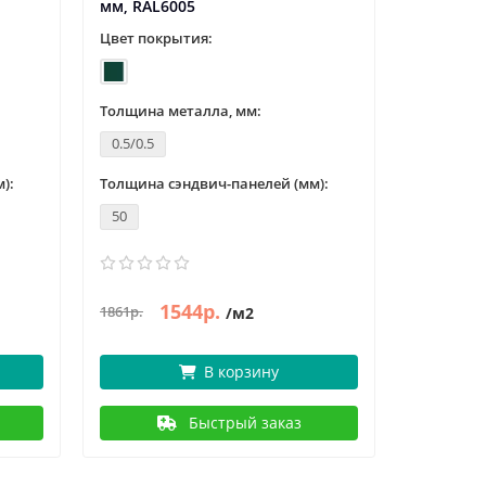
мм, RAL6005
мм, RAL7
Цвет покрытия:
Цвет пок
Толщина металла, мм:
Толщина 
0.5/0.5
0.5/0.5
):
Толщина сэндвич-панелей (мм):
Толщина с
50
50
1544р.
1548р.
1861р.
/м2
В корзину
Быстрый заказ