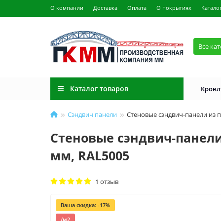
О компании
Доставка
Оплата
О покрытиях
Катало
Все ка
Каталог товаров
Кровл
Сэндвич панели
Стеновые сэндвич-панели из п
Стеновые сэндвич-панели 
мм, RAL5005
1 отзыв
Ваша скидка: -17%
/м2