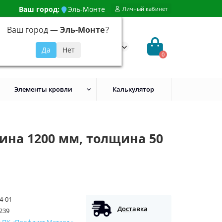
Ваш город:
Эль-Монте
Личный кабинет
Ваш город —
Эль-Монте
?
99) 648-92-94
@evroshtaketnikmoskva.ru
0
Элементы кровли
Калькулятор
ина 1200 мм, толщина 50
4-01
Доставка
239
ПК «Профлист Металл »