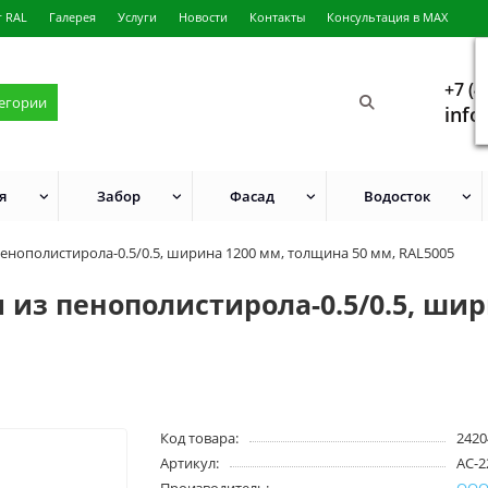
г RAL
Галерея
Услуги
Новости
Контакты
Консультация в MAX
+7 (4
тегории
info
я
Забор
Фасад
Водосток
енополистирола-0.5/0.5, ширина 1200 мм, толщина 50 мм, RAL5005
из пенополистирола-0.5/0.5, шир
Код товара:
2420
Артикул:
АС-2
Производитель:
ООО 