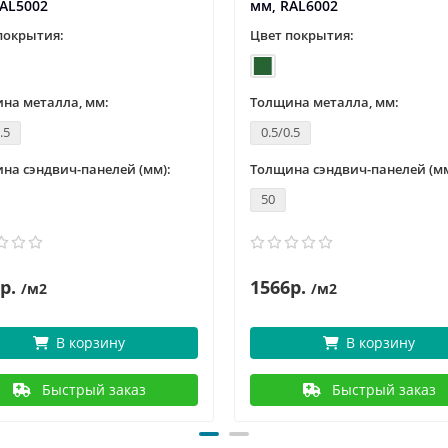
AL5002
мм, RAL6002
покрытия:
Цвет покрытия:
на металла, мм:
Толщина металла, мм:
.5
0.5/0.5
на сэндвич-панелей (мм):
Толщина сэндвич-панелей (мм
50
р.
1566р.
/м2
/м2
В корзину
В корзину
Быстрый заказ
Быстрый заказ