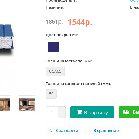
Наличие:
В н
1544р.
1861р.
Цвет покрытия:
Толщина металла, мм:
0.5/0.5
Толщина сэндвич-панелей (мм):
50
Бы
В корзину
В закладки
В сравнение