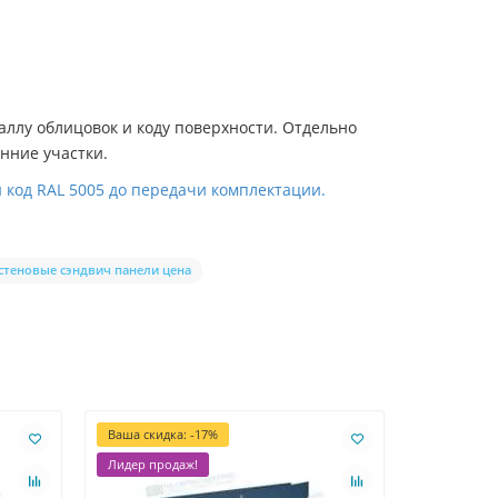
аллу облицовок и коду поверхности. Отдельно
нние участки.
 код RAL 5005 до передачи комплектации.
стеновые сэндвич панели цена
Ваша скидка: -17%
Ваша скидк
Лидер продаж!