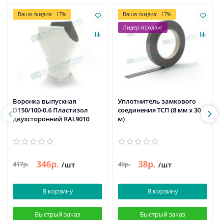
Ваша скидка: -17%
Ваша скидка: -17%
Лидер продаж!
Воронка выпускная
Уплотнитель замкового
D150/100-0.6 Пластизол
соединения ТСП (8 мм х 30
двухсторонний RAL9010
м)
346р.
38р.
417р.
46р.
/шт
/шт
В корзину
В корзину
Быстрый заказ
Быстрый заказ