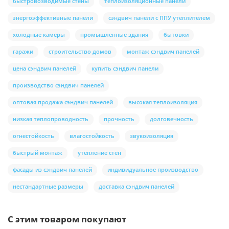
быстровозводимые стены
теплоизоляционные панели
энергоэффективные панели
сэндвич панели с ППУ утеплителем
холодные камеры
промышленные здания
бытовки
гаражи
строительство домов
монтаж сэндвич панелей
цена сэндвич панелей
купить сэндвич панели
производство сэндвич панелей
оптовая продажа сэндвич панелей
высокая теплоизоляция
низкая теплопроводность
прочность
долговечность
огнестойкость
влагостойкость
звукоизоляция
быстрый монтаж
утепление стен
фасады из сэндвич панелей
индивидуальное производство
нестандартные размеры
доставка сэндвич панелей
С этим товаром покупают