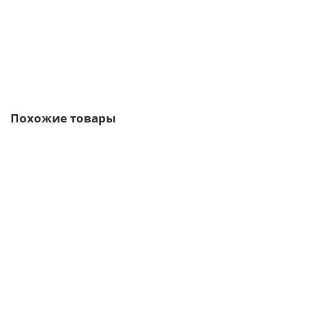
1059р.
В корзину
Быстрый заказ
Похожие товары
Ваша скидка: -17%
/м2
Стеновые сэндвич-панели из пенополиуретана-0.5/0.5,
ширина 1200 мм, толщина 150 мм, RAL6002