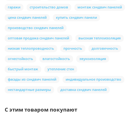
гаражи
строительство домов
монтаж сэндвич панелей
цена сэндвич панелей
купить сэндвич панели
производство сэндвич панелей
оптовая продажа сэндвич панелей
высокая теплоизоляция
низкая теплопроводность
прочность
долговечность
огнестойкость
влагостойкость
звукоизоляция
быстрый монтаж
утепление стен
фасады из сэндвич панелей
индивидуальное производство
нестандартные размеры
доставка сэндвич панелей
С этим товаром покупают
Ваша скидка: -17%
/шт