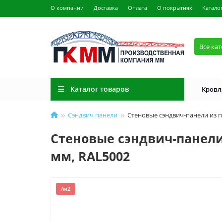
О компании
Доставка
Оплата
О покрытиях
Катало
Все ка
Каталог товаров
Кровл
Сэндвич панели
Стеновые сэндвич-панели из п
Стеновые сэндвич-панели 
мм, RAL5002
/м2