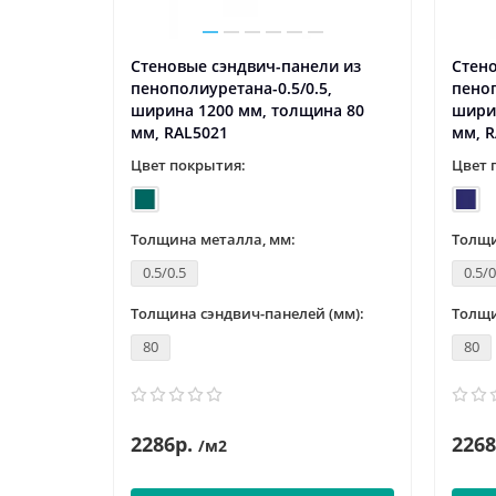
ли из
Стеновые сэндвич-панели из
Стено
5,
пенополиуретана-0.5/0.5,
пеноп
на 80
ширина 1200 мм, толщина 80
шири
мм, RAL5021
мм, R
Цвет покрытия:
Цвет 
Толщина металла, мм:
Толщи
0.5/0.5
0.5/0
 (мм):
Толщина сэндвич-панелей (мм):
Толщи
80
80
2286р.
2268
/м2