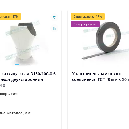
кидка: -17%
Ваша скидка: -17%
Лидер продаж!
ка выпускная D150/100-0.6
Уплотнитель замкового
тизол двухсторонний
соединения ТСП (8 мм х 30 
010
покрытия:
на металла, мм: