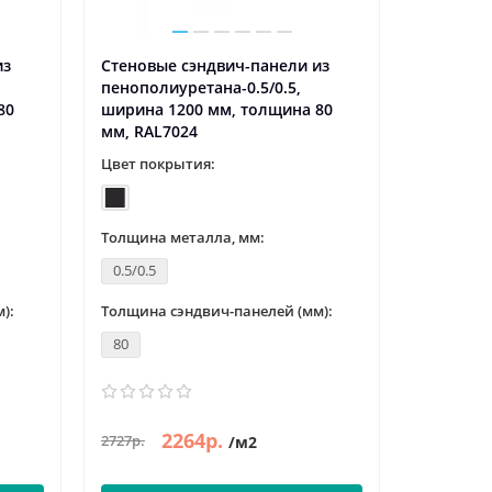
из
Стеновые сэндвич-панели из
Стеновые
пенополиуретана-0.5/0.5,
пенополи
80
ширина 1200 мм, толщина 80
ширина 1
мм, RAL7024
мм, RAL7
Цвет покрытия:
Цвет пок
Толщина металла, мм:
Толщина 
0.5/0.5
0.5/0.5
):
Толщина сэндвич-панелей (мм):
Толщина с
80
80
2264р.
2
2727р.
2749р.
/м2