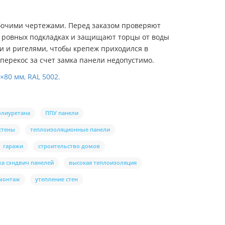
рабочими чертежами. Перед заказом проверяют
а ровных подкладках и защищают торцы от воды
ми и ригелями, чтобы крепеж приходился в
перекос за счет замка панели недопустимо.
80 мм, RAL 5002.
олиуретана
ППУ панели
стены
теплоизоляционные панели
гаражи
строительство домов
а сэндвич панелей
высокая теплоизоляция
монтаж
утепление стен