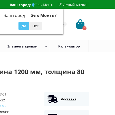
Ваш город:
Эль-Монте
Личный кабинет
Ваш город —
Эль-Монте
?
99) 648-92-94
@evroshtaketnikmoskva.ru
0
Элементы кровли
Калькулятор
ина 1200 мм, толщина 80
7-01
Доставка
722
ММ»
аличии