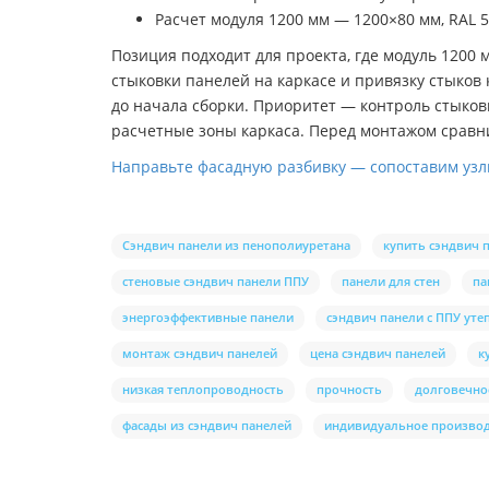
Расчет модуля 1200 мм — 1200×80 мм, RAL 
Позиция подходит для проекта, где модуль 1200
стыковки панелей на каркасе и привязку стыко
до начала сборки. Приоритет — контроль стыков
расчетные зоны каркаса. Перед монтажом сравни
Направьте фасадную разбивку — сопоставим узлы
Сэндвич панели из пенополиуретана
купить сэндвич 
стеновые сэндвич панели ППУ
панели для стен
па
энергоэффективные панели
сэндвич панели с ППУ ут
монтаж сэндвич панелей
цена сэндвич панелей
к
низкая теплопроводность
прочность
долговечно
фасады из сэндвич панелей
индивидуальное произво