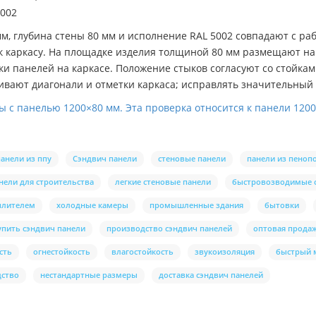
5002
 мм, глубина стены 80 мм и исполнение RAL 5002 совпадают с 
в к каркасу. На площадке изделия толщиной 80 мм размещают н
ки панелей на каркасе. Положение стыков согласуют со стойка
вают диагонали и отметки каркаса; исправлять значительный 
 с панелью 1200×80 мм. Эта проверка относится к панели 1200×
панели из ппу
Сэндвич панели
стеновые панели
панели из пеноп
нели для строительства
легкие стеновые панели
быстровозводимые 
еплителем
холодные камеры
промышленные здания
бытовки
упить сэндвич панели
производство сэндвич панелей
оптовая продаж
сть
огнестойкость
влагостойкость
звукоизоляция
быстрый 
дство
нестандартные размеры
доставка сэндвич панелей