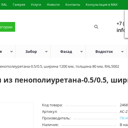
г RAL
Галерея
Услуги
Новости
Контакты
Консультация в MAX
+7 (4
тегории
info
я
Забор
Фасад
Водосток
енополиуретана-0.5/0.5, ширина 1200 мм, толщина 80 мм, RAL5002
из пенополиуретана-0.5/0.5, шир
Код товара:
2468
Артикул:
АС-2
Производитель:
ПК«
Наличие:
В н