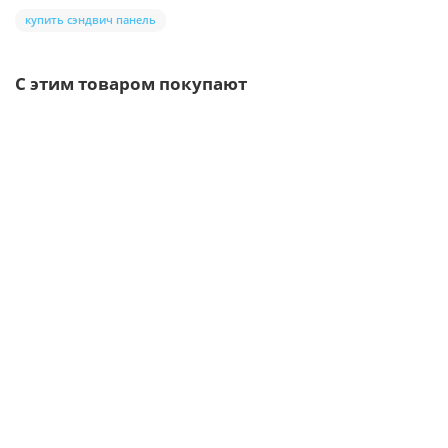
купить сэндвич панель
С этим товаром покупают
Ваша скидка: -17%
/шт
Воронка выпускная D150/100-0.6 Пластизол двухсторонний
RAL9010
339р.
409р.