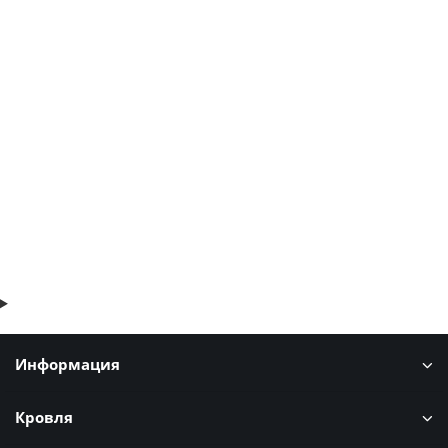
Стеновые сэндвич-панели из пенополистирола-0.5/0.5,
ширина 1000 мм, толщина 80 мм, RAL1015
1740р.
2096р.
В корзину
Быстрый заказ
Информация
Кровля