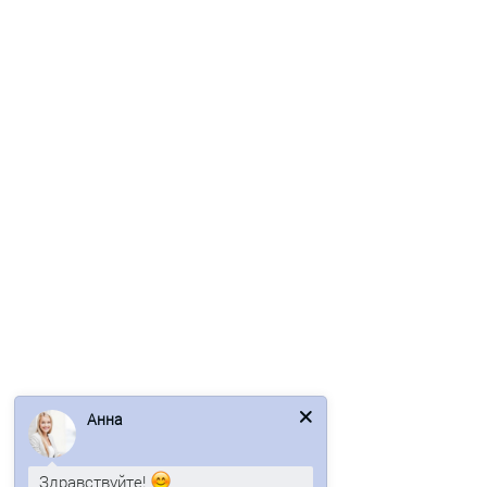
Стеновые сэндвич-панели из пенополистирола-0.5/0.5,
ширина 1000 мм, толщина 60 мм, RAL9002
1 отзыв
1720р.
В корзину
Быстрый заказ
/м2
Анна
Здравствуйте!