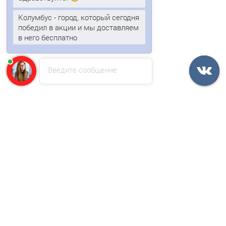
Колумбус - город, который сегодня
победил в акции и мы доставляем
Стеновые сэндвич-панели из пенополистирола-0.5/0.5,
в него бесплатно
ширина 1000 мм, толщина 60 мм, RAL9003
Введите сообщение
1702р.
В корзину
Быстрый заказ
Ваша скидка: -17%
/м2