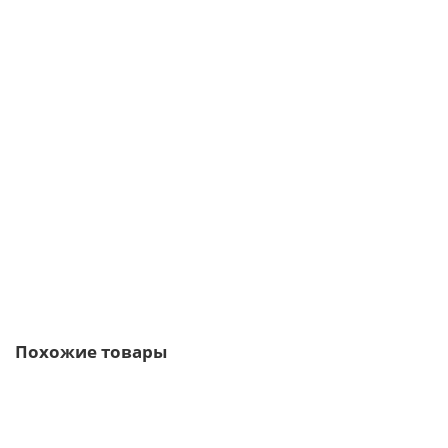
Угловой элемент линия "Светлые холмы" Дерри Брик 386-45 с
расшивкой 1 см.
1038р.
В корзину
Быстрый заказ
Похожие товары
Ваша скидка: -17%
/м2